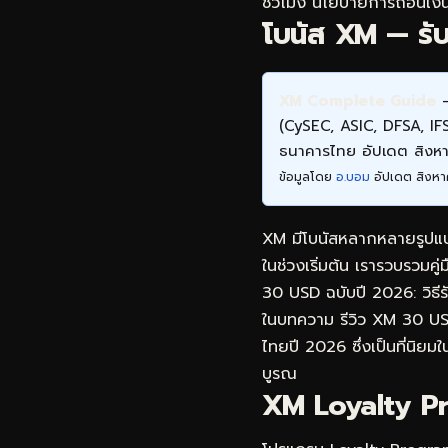
ชั่วโมง นโยบายการถอนเงิน
โบนัส XM — รับสิ
XM Complete Guide
—
(CySEC, ASIC, DFSA, I
ธนาคารไทย อัปเดต สิง
ข้อมูลโดย
อ.บอม
อัปเดต สิงหา
XM มีโบนัสหลากหลายรูปแบบท
ในช่วงเริ่มต้น เรารวบรวมคู่
30 USD ฉบับปี 2026: วิธี
ในบทความ
รีวิว XM 30 US
ไทยปี 2026 ซึ่งเป็นที่นิยมใน
บูรณ
XM Loyalty Pr