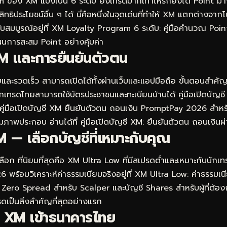
อง XM แบ่งเป็น 6 ระดับ ยิ่งเทรดมากเท่าไหร่ก็ยิ่งได้ Point มากข
ธิประโยชน์อื่น ๆ ได้ นี่คือหนึ่งในจุดเด่นที่ทำให้ XM แตกต่างจาก
บสมบูรณ์อยู่ที่
XM Loyalty Program 6 ระดับ: คู่มือคำนวณ Poin
แผนการสะสม Point อย่างคุ้มค่า
M และการยืนยันตัวตน
และรวดเร็ว สามารถเปิดได้ทั้งผ่านเว็บและแอปมือถือ ขั้นตอนสำคั
นักเทรดไทยสามารถใช้บัตรประชาชนและทะเบียนบ้านได้ คู่มือเปิดบั
คู่มือเปิดบัญชี XM ยืนยันตัวตน ถอนเงิน PromptPay 2026
สำหรับ
มภาพประกอบ อ่านได้ที่
คู่มือเปิดบัญชี XM: ยืนยันตัวตน ถอนเงิ
 — เลือกบัญชีที่เหมาะกับคุณ
อก ที่นิยมที่สุดคือ XM Ultra Low ที่มีสเปรดต่ำและเหมาะกับนักเทร
 พร้อมวิเคราะห์ค่าธรรมเนียมจริงอยู่ที่
XM Ultra Low: ค่าธรรมเนี
 Zero Spread สำหรับ Scalper และบัญชี Shares สำหรับผู้ที่ต้อง
ดเป็นสิ่งสำคัญที่สุดอย่างแรก
 XM เข้าธนาคารไทย