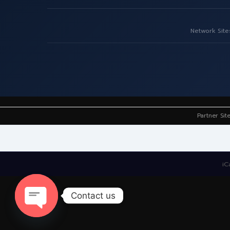
Network Site
Partner Sit
iC
Contact us
Open
chaty