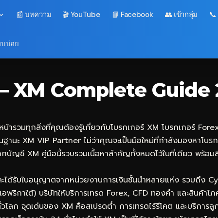
📰 บทความ
🎬 YouTube
📘 Facebook
👥 เข้ากลุ่ม
📞
พบบ่อย
ณ์ — XM Complete Guide
น้ารวมทุกสิ่งที่คุณต้องรู้เกี่ยวกับโบรกเกอร์ XM โบรกเกอร์ Forex 
นฐานะ XM VIP Partner ไม่ว่าคุณจะเป็นมือใหม่ที่กำลังมองหาโบรกเ
ากบัญชี XM คู่มือนี้รวบรวมเนื้อหาสำคัญทั้งหมดไว้ในที่เดียว พร้
และได้รับใบอนุญาตจากหน่วยงานการเงินชั้นนำหลายแห่ง รวมถึง Cy
อฟริกาใต้) บริษัทให้บริการเทรด Forex, CFD ทองคำ และสินค้าโ
ศทั่วโลก จุดเด่นของ XM คือสเปรดต่ำ การเทรดไร้รีโคต และบริกา