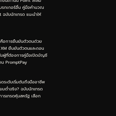
ึ้นเท่านั้น Point สะสม
โบรกเกอร์อื่น คู่มือคำนวณ
t ฉบับนักเทรด
แนะนำให้
ญคือการยืนยันตัวตนด้วย
ญชี XM ยืนยันตัวตนและถอน
ผู้ที่ต้องการคู่มือเปิดบัญชี
นผ่าน PromptPay
ดระดับเริ่มต้นถึงมืออาชีพ
ยมต่ำจริง? ฉบับนักเทรด
การเทรดหุ้นสหรัฐ เลือก