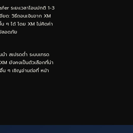
fer ระยะเวลาโอนปกติ 1-3
ะเอียด: วิธีถอนเงินจาก XM
 ๆ ได้ โดย XM ไม่คิดค่า
มปลอดภัย
้นนำ สเปรดต่ำ ระบบเทรด
 XM ยังคงเป็นตัวเลือกที่น่า
ื่น ๆ เชิญอ่านต่อที่
หน้า