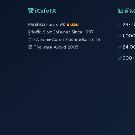
🏆 iCafeFX
📊 ตัวเล
✅
28+ ป
สอนเทรด Forex ฟรี
อ.บอม
ผู้ก่อตั้ง SiamCafe.net Since 1997
✅
1,000
🥇 EA Semi-Auto เจ้าแรกในประเทศไทย
✅
24,0
🏆 Thaiware Award 2005
✅
600+ 