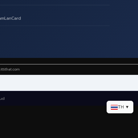
amLanCard
ittithat.com
oud
TH ▼