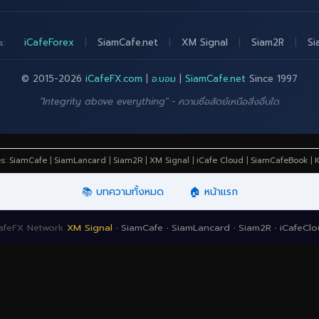
iCafeForex
|
SiamCafe.net
|
XM Signal
|
Siam2R
|
Si
s:
© 2015-2026
iCafeFX.com
|
อ.บอม
|
SiamCafe.net
Since 1997
"Integrity above everything" - ความซื่อสัตย์เหนือสิ่งอื่นใด
es:
SiamCafe
|
SiamLancard
|
Siam2R
|
XM Signal
|
iCafe Cloud
|
SiamCafeBook
|
K
📚 บทความทั้งหมด
🏠 หน้าแรก
afeFX Network
XM Signal
·
SiamCafe
·
SiamLancard
·
Siam2R
·
iCafeCl