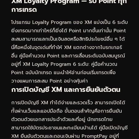
XM Loyalty Program — รับ Point ทุก
การเทรด
โปรแกรม Loyalty Program ของ XM แบ่งเป็น 6 ระดับ
ยิ่งเทรดมากเท่าไหร่ก็ยิ่งได้ Point มากขึ้นเท่านั้น Point
สะสมสามารถแลกเป็นเงินสดหรือสิทธิประโยชน์อื่น ๆ ได้
นี่คือหนึ่งในจุดเด่นที่ทำให้ XM แตกต่างจากโบรกเกอร์
อื่น คู่มือคำนวณ Point และการเลื่อนระดับฉบับสมบูรณ์
อยู่ที่
XM Loyalty Program 6 ระดับ: คู่มือคำนวณ
Point ฉบับนักเทรด
แนะนำให้อ่านก่อนเริ่มเทรดเพื่อ
วางแผนการสะสม Point อย่างคุ้มค่า
การเปิดบัญชี XM และการยืนยันตัวตน
การเปิดบัญชี XM ทำได้ง่ายและรวดเร็ว สามารถเปิดได้
ทั้งผ่านเว็บและแอปมือถือ ขั้นตอนสำคัญคือการยืนยัน
ตัวตนด้วยเอกสารประจำตัวและที่อยู่ นักเทรดไทย
สามารถใช้บัตรประชาชนและทะเบียนบ้านได้ คู่มือเปิดบัญชี
XM ยืนยันตัวตนและถอนเงินผ่าน PromptPay อยู่ที่