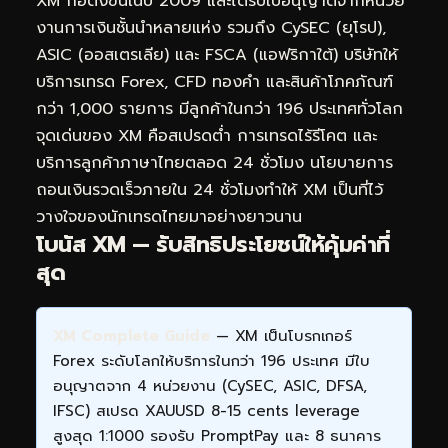
XM ก่อตั้งขึ้นในปี 2009 และได้รับใบอนุญาตจากหน่วย
งานการเงินชั้นนำหลายแห่ง รวมถึง CySEC (ยุโรป),
ASIC (ออสเตรเลีย) และ FSCA (แอฟริกาใต้) บริษัทให้
บริการเทรด Forex, CFD ทองคำ และสินค้าโภคภัณฑ์
กว่า 1,000 รายการ มีลูกค้าในกว่า 196 ประเทศทั่วโลก
จุดเด่นของ XM คือสเปรดต่ำ การเทรดไร้รีโคต และ
บริการลูกค้าภาษาไทยตลอด 24 ชั่วโมง นโยบายการ
ถอนเงินรวดเร็วภายใน 24 ชั่วโมงทำให้ XM เป็นที่ไว้
วางใจของนักเทรดไทยมาอย่างยาวนาน
โบนัส XM — รับสิทธิประโยชน์ให้คุ้มค่าที่
สุด
XM Complete Guide
— XM เป็นโบรกเกอร์
Forex ระดับโลกให้บริการในกว่า 196 ประเทศ มีใบ
อนุญาตจาก 4 หน่วยงาน (CySEC, ASIC, DFSA,
IFSC) สเปรด XAUUSD 8-15 cents leverage
สูงสุด 1:1000 รองรับ PromptPay และ 8 ธนาคาร