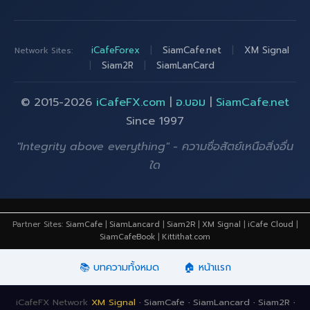
iCafeForex
|
SiamCafe.net
|
XM Signal
Network Sites:
|
Siam2R
|
SiamLanCard
© 2015-2026
iCafeFX.com
|
อ.บอม
|
SiamCafe.net
Since 1997
"Integrity above everything" - ความซื่อสัตย์เหนือสิ่งอื่น
ใด
Partner Sites:
SiamCafe
|
SiamLancard
|
Siam2R
|
XM Signal
|
iCafe Cloud
|
SiamCafeBook
|
Kittithat.com
📚 บทความทั้งหมด
🏠 หน้าแรก
iCafeFX Network
XM Signal
·
SiamCafe
·
SiamLancard
·
Siam2R
·