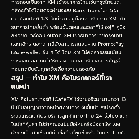
การถอนเงินจาก XM เข้าธนาคารไทยเช่นกรุงไทยและ
กสิกรทำได้โดยตรงผ่านระบบ Bank Transfer ระยะ
เวลาโอนปกติ 1-3 วันทำการ คู่มือถอนเงินจาก XM เข้า
ธนาคารไทยขั้นต่ำ พร้อมขั้นตอนและเวลาที่ใช้ อยู่ที่
คู่มือ
ละเอียด: วิธีถอนเงินจาก XM เข้าธนาคารไทยกรุงไทย
และกสิกร
นอกจากนี้ยังสามารถถอนผ่าน PromptPay
และ e-wallet อื่น ๆ ได้ โดย XM ไม่คิดค่าธรรมเนียม
การถอน ขอแนะนำให้ตรวจสอบยอดเงินและเลขบัญชี
ก่อนกดยืนยันทุกครั้งเพื่อความปลอดภัย
สรุป — ทำไม XM คือโบรกเกอร์ที่เรา
แนะนำ
XM คือโบรกเกอร์ที่ iCafeFX ใช้งานจริงมานานกว่า 13
ปี มีใบอนุญาตจากหน่วยงานการเงินชั้นนำ สเปรดต่ำ
ระบบเทรดเสถียร บริการลูกค้าภาษาไทย 24 ชั่วโมง และ
โบนัสที่คุ้มค่า ไม่ว่าคุณจะเป็นมือใหม่หรือมืออาชีพ XM
ยังคงเป็นตัวเลือกที่น่าเชื่อถือที่สุดสำหรับนักเทรดไทยใน