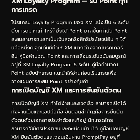
XM Loyalty Program — รับ Point ทุก
การเทรด
โปรแกรม Loyalty Program ของ XM แบ่งเป็น 6 ระดับ
ยิ่งเทรดมากเท่าไหร่ก็ยิ่งได้ Point มากขึ้นเท่านั้น Point
สะสมสามารถแลกเป็นเงินสดหรือสิทธิประโยชน์อื่น ๆ ได้
นี่คือหนึ่งในจุดเด่นที่ทำให้ XM แตกต่างจากโบรกเกอร์
อื่น คู่มือคำนวณ Point และการเลื่อนระดับฉบับสมบูรณ์
อยู่ที่
XM Loyalty Program 6 ระดับ: คู่มือคำนวณ
Point ฉบับนักเทรด
แนะนำให้อ่านก่อนเริ่มเทรดเพื่อ
วางแผนการสะสม Point อย่างคุ้มค่า
การเปิดบัญชี XM และการยืนยันตัวตน
การเปิดบัญชี XM ทำได้ง่ายและรวดเร็ว สามารถเปิดได้
ทั้งผ่านเว็บและแอปมือถือ ขั้นตอนสำคัญคือการยืนยัน
ตัวตนด้วยเอกสารประจำตัวและที่อยู่ นักเทรดไทย
สามารถใช้บัตรประชาชนและทะเบียนบ้านได้ คู่มือเปิดบัญชี
XM ยืนยันตัวตนและถอนเงินผ่าน PromptPay อยู่ที่