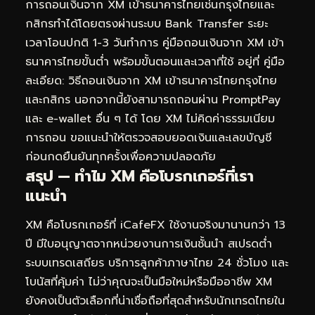
การถอนเงินจาก XM เข้าธนาคารไทยเช่นกรุงไทยและ
กสิกรทำได้โดยตรงผ่านระบบ Bank Transfer ระยะ
เวลาโอนปกติ 1-3 วันทำการ คู่มือถอนเงินจาก XM เข้า
ธนาคารไทยขั้นต่ำ พร้อมขั้นตอนและเวลาที่ใช้ อยู่ที่
คู่มือ
ละเอียด: วิธีถอนเงินจาก XM เข้าธนาคารไทยกรุงไทย
และกสิกร
นอกจากนี้ยังสามารถถอนผ่าน PromptPay
และ e-wallet อื่น ๆ ได้ โดย XM ไม่คิดค่าธรรมเนียม
การถอน ขอแนะนำให้ตรวจสอบยอดเงินและเลขบัญชี
ก่อนกดยืนยันทุกครั้งเพื่อความปลอดภัย
สรุป — ทำไม XM คือโบรกเกอร์ที่เรา
แนะนำ
XM คือโบรกเกอร์ที่ iCafeFX ใช้งานจริงมานานกว่า 13
ปี มีใบอนุญาตจากหน่วยงานการเงินชั้นนำ สเปรดต่ำ
ระบบเทรดเสถียร บริการลูกค้าภาษาไทย 24 ชั่วโมง และ
โบนัสที่คุ้มค่า ไม่ว่าคุณจะเป็นมือใหม่หรือมืออาชีพ XM
ยังคงเป็นตัวเลือกที่น่าเชื่อถือที่สุดสำหรับนักเทรดไทยใน