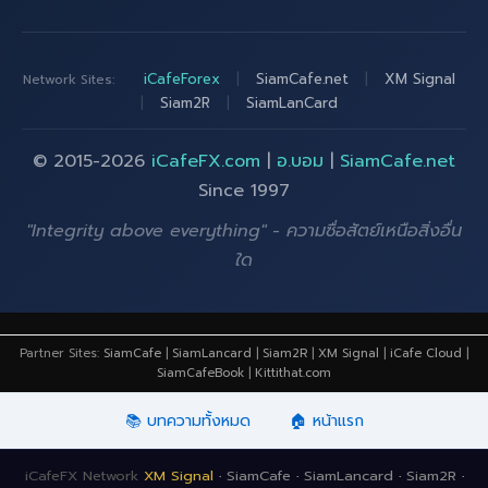
iCafeForex
|
SiamCafe.net
|
XM Signal
Network Sites:
|
Siam2R
|
SiamLanCard
© 2015-2026
iCafeFX.com
|
อ.บอม
|
SiamCafe.net
Since 1997
"Integrity above everything" - ความซื่อสัตย์เหนือสิ่งอื่น
ใด
Partner Sites:
SiamCafe
|
SiamLancard
|
Siam2R
|
XM Signal
|
iCafe Cloud
|
SiamCafeBook
|
Kittithat.com
📚 บทความทั้งหมด
🏠 หน้าแรก
iCafeFX Network
XM Signal
·
SiamCafe
·
SiamLancard
·
Siam2R
·