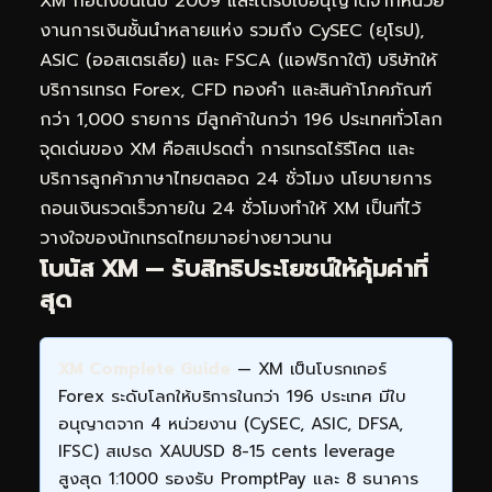
XM ก่อตั้งขึ้นในปี 2009 และได้รับใบอนุญาตจากหน่วย
งานการเงินชั้นนำหลายแห่ง รวมถึง CySEC (ยุโรป),
ASIC (ออสเตรเลีย) และ FSCA (แอฟริกาใต้) บริษัทให้
บริการเทรด Forex, CFD ทองคำ และสินค้าโภคภัณฑ์
กว่า 1,000 รายการ มีลูกค้าในกว่า 196 ประเทศทั่วโลก
จุดเด่นของ XM คือสเปรดต่ำ การเทรดไร้รีโคต และ
บริการลูกค้าภาษาไทยตลอด 24 ชั่วโมง นโยบายการ
ถอนเงินรวดเร็วภายใน 24 ชั่วโมงทำให้ XM เป็นที่ไว้
วางใจของนักเทรดไทยมาอย่างยาวนาน
โบนัส XM — รับสิทธิประโยชน์ให้คุ้มค่าที่
สุด
XM Complete Guide
— XM เป็นโบรกเกอร์
Forex ระดับโลกให้บริการในกว่า 196 ประเทศ มีใบ
อนุญาตจาก 4 หน่วยงาน (CySEC, ASIC, DFSA,
IFSC) สเปรด XAUUSD 8-15 cents leverage
สูงสุด 1:1000 รองรับ PromptPay และ 8 ธนาคาร