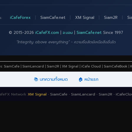
iCafeForex
|
SiamCafe.net
|
XM Signal
|
Siam2R
|
Si
s:
© 2015-2026
iCafeFX.com
|
อ.บอม
|
SiamCafe.net
Since 1997
"Integrity above everything" - ความซื่อสัตย์เหนือสิ่งอื่นใด
es:
SiamCafe
|
SiamLancard
|
Siam2R
|
XM Signal
|
iCafe Cloud
|
SiamCafeBook
|
K
📚 บทความทั้งหมด
🏠 หน้าแรก
afeFX Network
XM Signal
·
SiamCafe
·
SiamLancard
·
Siam2R
·
iCafeCl