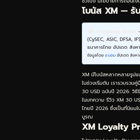
ชั่วโมง นโยบายการถอนเงิน
โบนัส XM — รับสิ
XM Complete Guide
—
(CySEC, ASIC, DFSA, I
ธนาคารไทย อัปเดต สิง
ข้อมูลโดย
อ.บอม
อัปเดต สิงหา
XM มีโบนัสหลากหลายรูปแบบท
ในช่วงเริ่มต้น เรารวบรวมคู่
30 USD ฉบับปี 2026: วิธี
ในบทความ
รีวิว XM 30 US
ไทยปี 2026 ซึ่งเป็นที่นิยมใน
บูรณ
XM Loyalty Pr