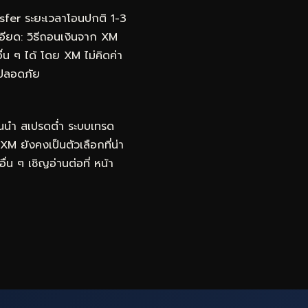
fer ระยะเวลาโอนปกติ 1-3
ะเอียด: วิธีถอนเงินจาก XM
 ๆ ได้ โดย XM ไม่คิดค่า
มปลอดภัย
้นนำ สเปรดต่ำ ระบบเทรด
 XM ยังคงเป็นตัวเลือกที่น่า
ื่น ๆ เชิญอ่านต่อที่
หน้า