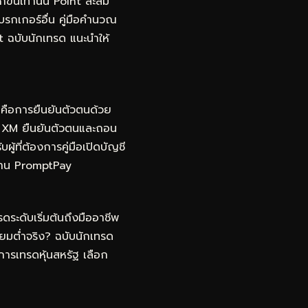
ึ้นเท่านั้น Point สะสม
โบรกเกอร์อื่น คู่มือคำนวณ
t ฉบับนักเทรด
แนะนำให้
ญคือการยืนยันตัวตนด้วย
ญชี XM ยืนยันตัวตนและถอน
ผู้ที่ต้องการคู่มือเปิดบัญชี
นผ่าน PromptPay
ดระดับเริ่มต้นถึงมืออาชีพ
ยมต่ำจริง? ฉบับนักเทรด
การเทรดหุ้นสหรัฐ เลือก