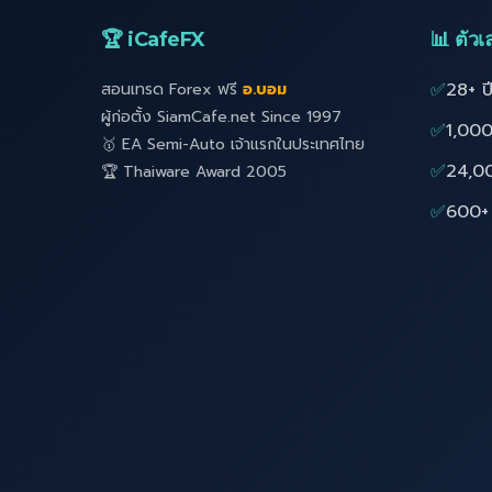
🏆 iCafeFX
📊 ตัวเล
✅
28+ ป
สอนเทรด Forex ฟรี
อ.บอม
ผู้ก่อตั้ง SiamCafe.net Since 1997
✅
1,000
🥇 EA Semi-Auto เจ้าแรกในประเทศไทย
✅
24,0
🏆 Thaiware Award 2005
✅
600+ 