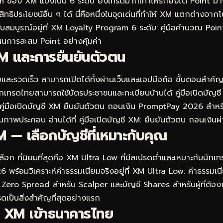
อง XM แบ่งเป็น 6 ระดับ ยิ่งเทรดมากเท่าไหร่ก็ยิ่งได้ Point มากข
ธิประโยชน์อื่น ๆ ได้ นี่คือหนึ่งในจุดเด่นที่ทำให้ XM แตกต่างจาก
บสมบูรณ์อยู่ที่
XM Loyalty Program 6 ระดับ: คู่มือคำนวณ Poin
แผนการสะสม Point อย่างคุ้มค่า
M และการยืนยันตัวตน
และรวดเร็ว สามารถเปิดได้ทั้งผ่านเว็บและแอปมือถือ ขั้นตอนสำคั
นักเทรดไทยสามารถใช้บัตรประชาชนและทะเบียนบ้านได้ คู่มือเปิดบั
คู่มือเปิดบัญชี XM ยืนยันตัวตน ถอนเงิน PromptPay 2026
สำหรับ
มภาพประกอบ อ่านได้ที่
คู่มือเปิดบัญชี XM: ยืนยันตัวตน ถอนเงิ
 — เลือกบัญชีที่เหมาะกับคุณ
อก ที่นิยมที่สุดคือ XM Ultra Low ที่มีสเปรดต่ำและเหมาะกับนักเทร
 พร้อมวิเคราะห์ค่าธรรมเนียมจริงอยู่ที่
XM Ultra Low: ค่าธรรมเนี
 Zero Spread สำหรับ Scalper และบัญชี Shares สำหรับผู้ที่ต้อง
ดเป็นสิ่งสำคัญที่สุดอย่างแรก
 XM เข้าธนาคารไทย