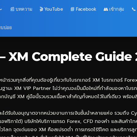
📰 บทความ
🎬 YouTube
📘 Facebook
👥 เข้ากลุ่ม
📞
พบบ่อย
ณ์ — XM Complete Guide
น้ารวมทุกสิ่งที่คุณต้องรู้เกี่ยวกับโบรกเกอร์ XM โบรกเกอร์ Forex 
นฐานะ XM VIP Partner ไม่ว่าคุณจะเป็นมือใหม่ที่กำลังมองหาโบรกเ
ากบัญชี XM คู่มือนี้รวบรวมเนื้อหาสำคัญทั้งหมดไว้ในที่เดียว พร้
และได้รับใบอนุญาตจากหน่วยงานการเงินชั้นนำหลายแห่ง รวมถึง Cy
อฟริกาใต้) บริษัทให้บริการเทรด Forex, CFD ทองคำ และสินค้าโ
ศทั่วโลก จุดเด่นของ XM คือสเปรดต่ำ การเทรดไร้รีโคต และบริกา