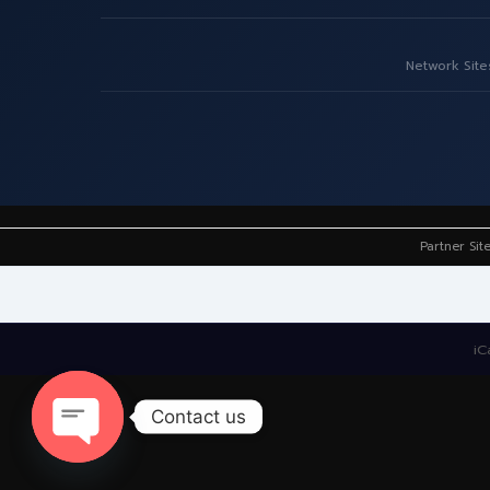
Network Site
Partner Sit
iC
Contact us
Open
chaty