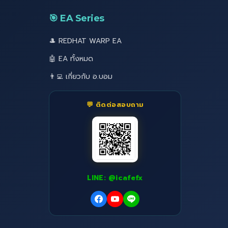
🎯 EA Series
🎩 REDHAT WARP EA
🤖 EA ทั้งหมด
👨‍💻 เกี่ยวกับ อ.บอม
💬 ติดต่อสอบถาม
LINE: @icafefx