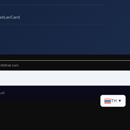
amLanCard
ittithat.com
oud
TH ▼