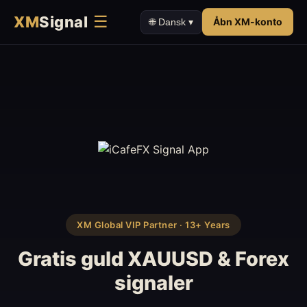
☰
XM
Signal
Åbn XM-konto
🌐 Dansk ▾
XM Global VIP Partner · 13+ Years
Gratis guld XAUUSD & Forex
signaler