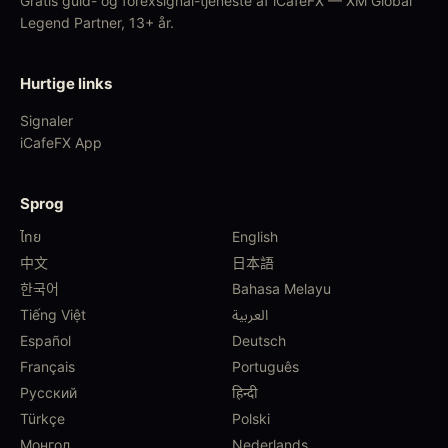
Gratis guld- og forexsignal-tjeneste af iCafeFX — XM Global
Legend Partner, 13+ år.
Hurtige links
Signaler
iCafeFX App
Sprog
ไทย
English
中文
日本語
한국어
Bahasa Melayu
Tiếng Việt
العربية
Español
Deutsch
Français
Português
Русский
हिन्दी
Türkçe
Polski
Монгол
Nederlands