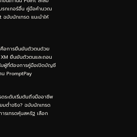
ึ้นเท่านั้น Point สะสม
โบรกเกอร์อื่น คู่มือคำนวณ
t ฉบับนักเทรด
แนะนำให้
ญคือการยืนยันตัวตนด้วย
ญชี XM ยืนยันตัวตนและถอน
ผู้ที่ต้องการคู่มือเปิดบัญชี
นผ่าน PromptPay
ดระดับเริ่มต้นถึงมืออาชีพ
ยมต่ำจริง? ฉบับนักเทรด
การเทรดหุ้นสหรัฐ เลือก