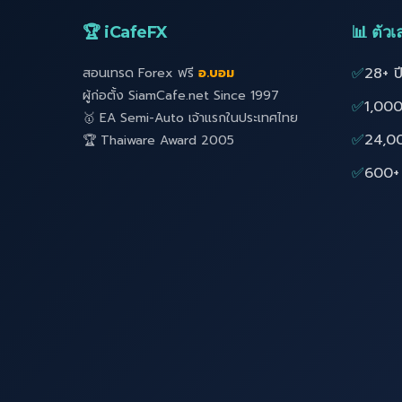
🏆 iCafeFX
📊 ตัวเล
✅
28+ ป
สอนเทรด Forex ฟรี
อ.บอม
ผู้ก่อตั้ง SiamCafe.net Since 1997
✅
1,000
🥇 EA Semi-Auto เจ้าแรกในประเทศไทย
✅
24,0
🏆 Thaiware Award 2005
✅
600+ 