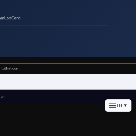
amLanCard
ittithat.com
oud
TH ▼