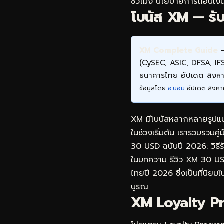
ชั่วโมง นโยบายการถอนเงิน
โบนัส XM — รับสิ
XM Complete Guide
—
(CySEC, ASIC, DFSA, I
ธนาคารไทย อัปเดต สิง
ข้อมูลโดย
อ.บอม
อัปเดต สิงหา
XM มีโบนัสหลากหลายรูปแบบท
ในช่วงเริ่มต้น เรารวบรวมคู่
30 USD ฉบับปี 2026: วิธี
ในบทความ
รีวิว XM 30 US
ไทยปี 2026 ซึ่งเป็นที่นิยมใน
บูรณ
XM Loyalty Pr