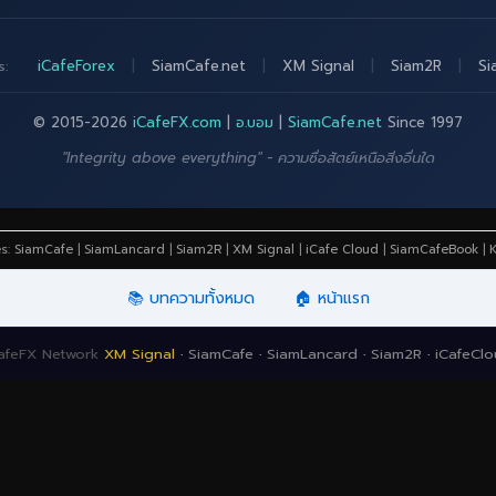
iCafeForex
|
SiamCafe.net
|
XM Signal
|
Siam2R
|
Si
s:
© 2015-2026
iCafeFX.com
|
อ.บอม
|
SiamCafe.net
Since 1997
"Integrity above everything" - ความซื่อสัตย์เหนือสิ่งอื่นใด
es:
SiamCafe
|
SiamLancard
|
Siam2R
|
XM Signal
|
iCafe Cloud
|
SiamCafeBook
|
K
📚 บทความทั้งหมด
🏠 หน้าแรก
afeFX Network
XM Signal
·
SiamCafe
·
SiamLancard
·
Siam2R
·
iCafeCl