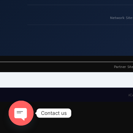
Network Site
Partner Sit
iC
Contact us
Open
chaty