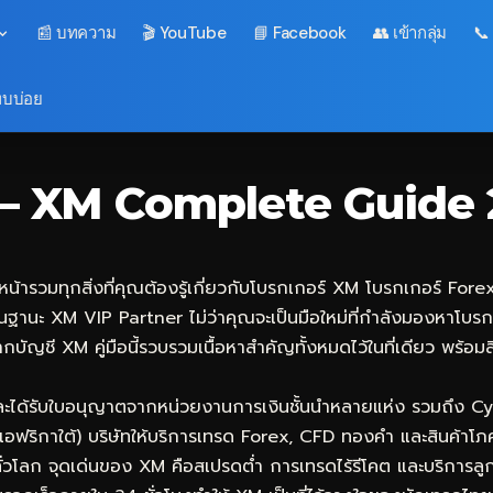
📰 บทความ
🎬 YouTube
📘 Facebook
👥 เข้ากลุ่ม
📞
พบบ่อย
ณ์ — XM Complete Guide
น้ารวมทุกสิ่งที่คุณต้องรู้เกี่ยวกับโบรกเกอร์ XM โบรกเกอร์ Forex 
นฐานะ XM VIP Partner ไม่ว่าคุณจะเป็นมือใหม่ที่กำลังมองหาโบรกเ
ากบัญชี XM คู่มือนี้รวบรวมเนื้อหาสำคัญทั้งหมดไว้ในที่เดียว พร้
และได้รับใบอนุญาตจากหน่วยงานการเงินชั้นนำหลายแห่ง รวมถึง Cy
อฟริกาใต้) บริษัทให้บริการเทรด Forex, CFD ทองคำ และสินค้าโ
ศทั่วโลก จุดเด่นของ XM คือสเปรดต่ำ การเทรดไร้รีโคต และบริกา