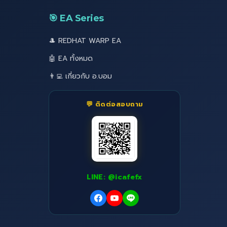
🎯 EA Series
🎩 REDHAT WARP EA
🤖 EA ทั้งหมด
👨‍💻 เกี่ยวกับ อ.บอม
💬 ติดต่อสอบถาม
LINE: @icafefx