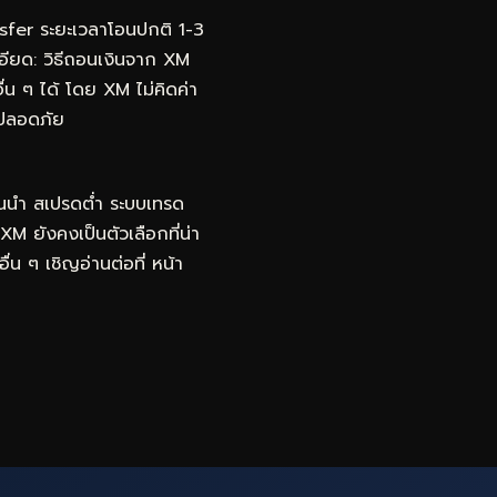
fer ระยะเวลาโอนปกติ 1-3
ะเอียด: วิธีถอนเงินจาก XM
 ๆ ได้ โดย XM ไม่คิดค่า
มปลอดภัย
้นนำ สเปรดต่ำ ระบบเทรด
 XM ยังคงเป็นตัวเลือกที่น่า
ื่น ๆ เชิญอ่านต่อที่
หน้า