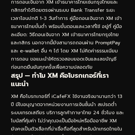
การถอนเงินจาก XM เข้าธนาคารไทยเช่นกรุงไทยและ
กสิกรทำได้โดยตรงผ่านระบบ Bank Transfer ระยะ
เวลาโอนปกติ 1-3 วันทำการ คู่มือถอนเงินจาก XM เข้า
ธนาคารไทยขั้นต่ำ พร้อมขั้นตอนและเวลาที่ใช้ อยู่ที่
คู่มือ
ละเอียด: วิธีถอนเงินจาก XM เข้าธนาคารไทยกรุงไทย
และกสิกร
นอกจากนี้ยังสามารถถอนผ่าน PromptPay
และ e-wallet อื่น ๆ ได้ โดย XM ไม่คิดค่าธรรมเนียม
การถอน ขอแนะนำให้ตรวจสอบยอดเงินและเลขบัญชี
ก่อนกดยืนยันทุกครั้งเพื่อความปลอดภัย
สรุป — ทำไม XM คือโบรกเกอร์ที่เรา
แนะนำ
XM คือโบรกเกอร์ที่ iCafeFX ใช้งานจริงมานานกว่า 13
ปี มีใบอนุญาตจากหน่วยงานการเงินชั้นนำ สเปรดต่ำ
ระบบเทรดเสถียร บริการลูกค้าภาษาไทย 24 ชั่วโมง และ
โบนัสที่คุ้มค่า ไม่ว่าคุณจะเป็นมือใหม่หรือมืออาชีพ XM
ยังคงเป็นตัวเลือกที่น่าเชื่อถือที่สุดสำหรับนักเทรดไทยใน