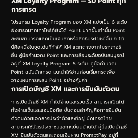
XM Loyalty Program — รับ Point ทุก
การเทรด
โปรแกรม Loyalty Program ของ XM แบ่งเป็น 6 ระดับ
ยิ่งเทรดมากเท่าไหร่ก็ยิ่งได้ Point มากขึ้นเท่านั้น Point
สะสมสามารถแลกเป็นเงินสดหรือสิทธิประโยชน์อื่น ๆ ได้
นี่คือหนึ่งในจุดเด่นที่ทำให้ XM แตกต่างจากโบรกเกอร์
อื่น คู่มือคำนวณ Point และการเลื่อนระดับฉบับสมบูรณ์
อยู่ที่
XM Loyalty Program 6 ระดับ: คู่มือคำนวณ
Point ฉบับนักเทรด
แนะนำให้อ่านก่อนเริ่มเทรดเพื่อ
วางแผนการสะสม Point อย่างคุ้มค่า
การเปิดบัญชี XM และการยืนยันตัวตน
การเปิดบัญชี XM ทำได้ง่ายและรวดเร็ว สามารถเปิดได้
ทั้งผ่านเว็บและแอปมือถือ ขั้นตอนสำคัญคือการยืนยัน
ตัวตนด้วยเอกสารประจำตัวและที่อยู่ นักเทรดไทย
สามารถใช้บัตรประชาชนและทะเบียนบ้านได้ คู่มือเปิดบัญชี
XM ยืนยันตัวตนและถอนเงินผ่าน PromptPay อยู่ที่