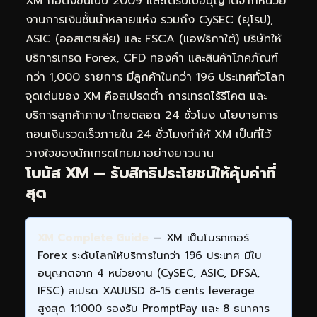
XM ก่อตั้งขึ้นในปี 2009 และได้รับใบอนุญาตจากหน่วย
งานการเงินชั้นนำหลายแห่ง รวมถึง CySEC (ยุโรป),
ASIC (ออสเตรเลีย) และ FSCA (แอฟริกาใต้) บริษัทให้
บริการเทรด Forex, CFD ทองคำ และสินค้าโภคภัณฑ์
กว่า 1,000 รายการ มีลูกค้าในกว่า 196 ประเทศทั่วโลก
จุดเด่นของ XM คือสเปรดต่ำ การเทรดไร้รีโคต และ
บริการลูกค้าภาษาไทยตลอด 24 ชั่วโมง นโยบายการ
ถอนเงินรวดเร็วภายใน 24 ชั่วโมงทำให้ XM เป็นที่ไว้
วางใจของนักเทรดไทยมาอย่างยาวนาน
โบนัส XM — รับสิทธิประโยชน์ให้คุ้มค่าที่
สุด
XM Complete Guide
— XM เป็นโบรกเกอร์
Forex ระดับโลกให้บริการในกว่า 196 ประเทศ มีใบ
อนุญาตจาก 4 หน่วยงาน (CySEC, ASIC, DFSA,
IFSC) สเปรด XAUUSD 8-15 cents leverage
สูงสุด 1:1000 รองรับ PromptPay และ 8 ธนาคาร