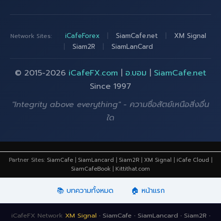
iCafeForex
|
SiamCafe.net
|
XM Signal
Network Sites:
|
Siam2R
|
SiamLanCard
© 2015-2026
iCafeFX.com
|
อ.บอม
|
SiamCafe.net
Since 1997
"Integrity above everything" - ความซื่อสัตย์เหนือสิ่งอื่น
ใด
Partner Sites:
SiamCafe
|
SiamLancard
|
Siam2R
|
XM Signal
|
iCafe Cloud
|
SiamCafeBook
|
Kittithat.com
📚 บทความทั้งหมด
🏠 หน้าแรก
iCafeFX Network
XM Signal
·
SiamCafe
·
SiamLancard
·
Siam2R
·