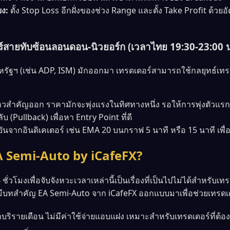
ยง:
ตั้ง Stop Loss อีกฝั่งของช่วง Range และตั้ง Take Profit ด้วย
ดอร์สายทับซ้อนลอนดอน-นิวยอร์ก (เวลาไทย 19:30-23:00 น
ิจสหรัฐฯ (เช่น ADP, ISM) มักออกมา เทรดเดอร์สามารถใช้กลยุทธ์
วสำคัญออก ราคามักจะพุ่งแรงในทิศทางหนึ่ง รอให้การพุ่งตัวแรก 
บ (Pullback) เพื่อหา Entry Point ที่ดี
ยันจากอินดิเคเตอร์ เช่น EMA 20 บนกราฟ 5 นาที หรือ 15 นาที เ
 Semi-Auto by iCafeFX?
่วโมงเพื่อจับจังหวะเวลาเหล่านี้เป็นเรื่องที่เป็นไปไม่ได้สำหรับเทรด
ามามีบทสำคัญ EA Semi-Auto จาก iCafeFX ออกแบบมาเพื่อช่วยเทรด
าบริรายเดือน ไม่มีค่าใช้จ่ายแอบแฝง เหมาะสำหรับเทรดเดอร์ที่ต้อ