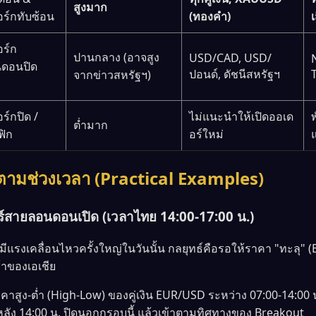
สูงมาก
อร์กทับซ้อน
(ทองคำ)
เ
อร์ก
ปานกลาง (อาจสูง
USD/CAD, USD/
นดอนปิด
ปอนด์, ดัชนีสหรัฐฯ
จากข่าวสหรัฐฯ)
ร์กปิด /
ไม่แนะนำให้เปิดออเด
ต่ำมาก
ฟิก
อร์ใหม่
ตามช่วงเวลา (Practical Examples)
ดอร์สายลอนดอนเปิด (เวลาไทย 14:00-17:00 น.)
แรงเคลื่อนไหวครั้งใหญ่ในวันนั้น กลยุทธ์คือรอให้ราคา "ทะลุ" 
้าของเอเชีย
คาสูง-ต่ำ (High-Low) ของคู่เงิน EUR/USD ระหว่าง 07:00-14:00 
กหลัง 14:00 น. ปิดนอกกรอบนี้ แล้วเข้าตามทิศทางของ Breakout