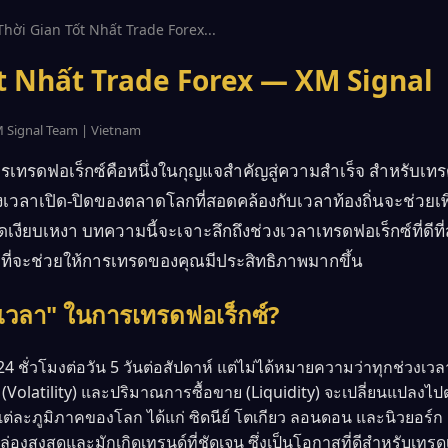
Thời Gian Tốt Nhất Trade Forex...
t Nhất Trade Forex — XM Signal
M Signal Team | Vietnam
เทรดฟอเร็กซ์คือหนึ่งในกุญแจสำคัญสู่ความสำเร็จ สำหรับเ
งเวลาเปิด-ปิดของตลาดโลกที่สอดคล้องกับเวลาท้องถิ่นจะช่วย
าดเงียบเหงา บทความนี้จะเจาะลึกถึงช่วงเวลาเทรดฟอเร็กซ์ที่ดี
ือที่จะช่วยให้การเทรดของคุณมีประสิทธิภาพมากขึ้น
เวลา" ในการเทรดฟอเร็กซ์?
4 ชั่วโมงต่อวัน 5 วันต่อสัปดาห์ แต่ไม่ได้หมายความว่าทุกช่วง
(Volatility) และปริมาณการซื้อขาย (Liquidity) จะเปลี่ยนแปลงไ
ต่ละภูมิภาคของโลก ได้แก่ ซิดนีย์ โตเกียว ลอนดอน และนิวยอร์ก 
ล่องสูงสุดและมักเกิดเทรนด์ที่ชัดเจน ซึ่งเป็นโอกาสที่ดีสำหรับเทรด