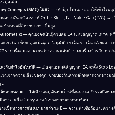
ลงทุนเพิ่ม
ney Concepts (SMC) ในตัว
— EA นี้ถูกโปรแกรมมาให้เข้าใจพฤต
่ในตลาด มันจะวิเคราะห์ Order Block, Fair Value Gap (FVG) แ
ุดเข้าเทรดที่มีความน่าจะเป็นสูง
i-Automatic)
— คุณยังคงเป็นผู้ควบคุม EA จะส่งสัญญาณเทรด (พร
ณแล้ว) มาที่คุณ คุณเป็นผู้กด "อนุมัติ" เท่านั้น จากนั้น EA จะท
มัติ ระบบนี้ผสมผสานระหว่างความแม่นยำของเครื่องจักรกับการตัด
ละรับกำไรอัตโนมัติ
— เมื่อคุณอนุมัติสัญญาณ EA จะตั้ง Stop Los
ำนวณจากความเสี่ยงของคุณ ช่วยป้องกันความผิดพลาดจากอารมณ์ 
ุน
์ได้หลากหลาย
— ไม่เพียงแต่คู่เงินฟอเร็กซ์ทั้งหมด แต่ยังรวมถึงท
งมักมีความเคลื่อนไหวรุนแรงในช่วงเวลาตลาดทับซ้อน
ย่างเป็นทางการกับ XM มากว่า 13 ปี
— ความน่าเชื่อถือและความสั