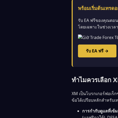
พร้อมเริ่มต้นเทรด
รับ EA ฟรีของคุณตอนน
โดยเฉพาะในช่วงเวล
รับ EA ฟรี →
ทำไมควรเลือก X
XM เป็นโบรกเกอร์ฟอเร็กซ
ข้อได้เปรียบหลักสำหรับเท
การกำกับดูแลที่เข้
(แอฟริกาใต้), DFS