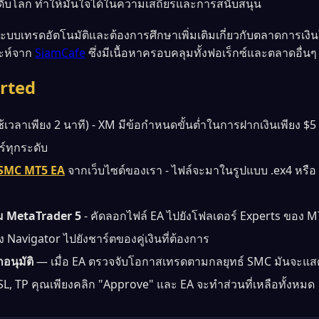
ดับโลก ทำให้มั่นใจได้ในความเสถียรและการสนับสนุน
ะบบเทรดอัตโนมัติและต้องการศึกษาเพิ่มเติมเกี่ยวกับตลาดการเงิน
ะห์จาก
SiamCafe
ซึ่งมีเนื้อหาครอบคลุมทั้งฟอเร็กซ์และตลาดอื่นๆ 
rted
้เวลาเพียง 2 นาที) - XM มีข้อกำหนดขั้นต่ำในการฝากเงินเพียง $5 เท
์ทุกระดับ
 SMC MT5 EA
จากเว็บไซต์ของเรา - ไฟล์จะมาในรูปแบบ .ex4 หรือ 
์ม MetaTrader 5
- คัดลอกไฟล์ EA ไปยังโฟลเดอร์ Experts ของ MT
 Navigator ไปยังชาร์ตของคู่เงินที่ต้องการ
นุมัติ
— เมื่อ EA ตรวจจับโอกาสเทรดตามกลยุทธ์ SMC มันจะแสด
 SL, TP คุณเพียงคลิก "Approve" และ EA จะทำส่วนที่เหลือทั้งหมด