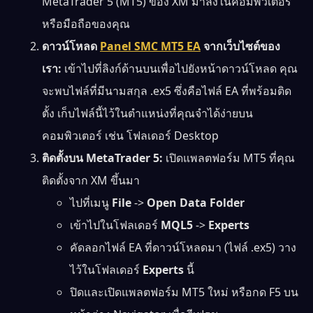
MetaTrader 5 (MT5) ของ XM มาลงในคอมพิวเตอร์
หรือมือถือของคุณ
ดาวน์โหลด
Panel SMC MT5 EA
จากเว็บไซต์ของ
เรา:
เข้าไปที่ลิงก์ด้านบนเพื่อไปยังหน้าดาวน์โหลด คุณ
จะพบไฟล์ที่มีนามสกุล .ex5 ซึ่งคือไฟล์ EA ที่พร้อมติด
ตั้ง เก็บไฟล์นี้ไว้ในตำแหน่งที่คุณจำได้ง่ายบน
คอมพิวเตอร์ เช่น โฟลเดอร์ Desktop
ติดตั้งบน MetaTrader 5:
เปิดแพลตฟอร์ม MT5 ที่คุณ
ติดตั้งจาก XM ขึ้นมา
ไปที่เมนู
File
->
Open Data Folder
เข้าไปในโฟลเดอร์
MQL5
->
Experts
คัดลอกไฟล์ EA ที่ดาวน์โหลดมา (ไฟล์ .ex5) วาง
ไว้ในโฟลเดอร์
Experts
นี้
ปิดและเปิดแพลตฟอร์ม MT5 ใหม่ หรือกด F5 บน