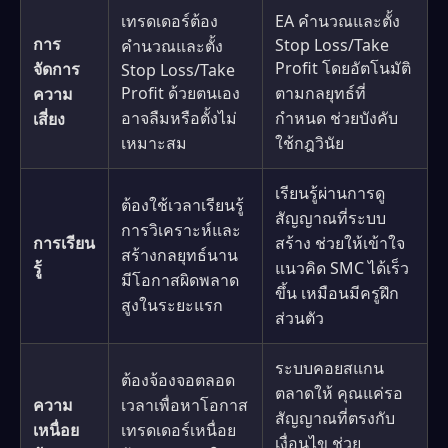
เทรดเดอร์ต้อง
EA คำนวณและตั้ง
การ
Stop Loss/Take
คำนวณและตั้ง
Profit โดยอัตโนมัติ
จัดการ
Stop Loss/Take
Profit ด้วยตนเอง
ตามกลยุทธ์ที่
ความ
อาจลืมหรือตั้งไม่
กำหนด ช่วยบังคับ
เสี่ยง
เหมาะสม
ใช้กฎวินัย
เรียนรู้ผ่านการดู
ต้องใช้เวลาเรียนรู้
สัญญาณที่ระบบ
การวิเคราะห์และ
การเรียน
สร้าง ช่วยให้เข้าใจ
สร้างกลยุทธ์นาน
รู้
แนวคิด SMC ได้เร็ว
มีโอกาสผิดพลาด
ขึ้น เหมือนมีครูฝึก
สูงในระยะแรก
ส่วนตัว
ระบบคอยสแกน
ต้องจ้องจอตลอด
ตลาดให้ คุณแค่รอ
ความ
เวลาเพื่อหาโอกาส
สัญญาณที่ตรงกับ
เหนื่อย
เทรดเดอร์เหนื่อย
เงื่อนไข ช่วย