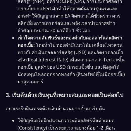
สหรัฐฯ (NFP), อัตราเงินเฟ้อ (CPI), การประกาศอัตรา
ดอกเบี้ยของ Fed มักทำให้ตลาดผันผวนรุนแรงและ
อาจทำให้สัญญาณจาก EA ผิดพลาดได้ชั่วคราว ควร
หลีกเลี่ยงการเทรดก่อนและหลังเวลาประกาศข่าว
สำคัญประมาณ 30 นาทีถึง 1 ชั่วโมง
เข้าใจความสัมพันธ์ของทองคำกับดอลลาร์และอัตรา
ดอกเบี้ย:
โดยทั่วไป ทองคำมีแนวโน้มเคลื่อนไหวสวน
ทางกับค่าเงินดอลลาร์สหรัฐ (USD) และอัตราดอกเบี้ย
จริง (Real Interest Rate) เมื่อตลาดคาดว่า Fed จะขึ้น
ดอกเบี้ย มูลค่าของ USD มักจะแข็งขึ้น และดึงดูดให้
นักลงทุนไหลออกจากทองคำ (สินทรัพย์ที่ไม่มีดอกเบี้ย)
มาสู่ดอลลาร์
3. เริ่มต้นด้วยเงินทุนที่เหมาะสมและค่อยเป็นค่อยไป
อย่าเร่งรีบฝืนเทรดด้วยเงินจำนวนมากตั้งแต่เริ่มต้น
ใช้บัญชีเดโมฝึกฝนจนกว่าจะมีผลลัพธ์ที่สม่ำเสมอ
(Consistency) เป็นระยะเวลาอย่างน้อย 1-2 เดือน