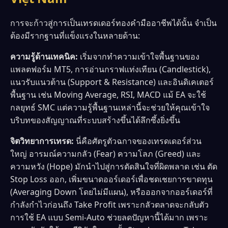
การจะก้าวสู่การเป็นเทรดเดอร์ทองคำมืออาชีพได้นั้น จำเป็น
ต้องมีรากฐานที่แข็งแรงในหลายด้าน:
ความรู้ด้านเทคนิค:
เริ่มจากทำความเข้าใจพื้นฐานของ
แพลตฟอร์ม MT5, การอ่านกราฟแท่งเทียน (Candlestick),
แนวรับแนวต้าน (Support & Resistance) และอินดิเคเตอร์
พื้นฐาน เช่น Moving Average, RSI, MACD แม้ EA จะใช้
กลยุทธ์ SMC แต่ความรู้พื้นฐานเหล่านี้จะช่วยให้คุณเข้าใจ
บริบทของสัญญาณที่ระบบสร้างขึ้นได้ลึกซึ้งยิ่งขึ้น
จิตวิทยาการเทรด:
นี่คือศัตรูตัวฉกาจของเทรดเดอร์ส่วน
ใหญ่ อารมณ์ความกลัว (Fear) ความโลภ (Greed) และ
ความหวัง (Hope) มักนำไปสู่การตัดสินใจที่ผิดพลาด เช่น ตัด
Stop Loss ออก, เพิ่มขนาดออร์เดอร์เพื่อชดเชยการขาดทุน
(Averaging Down โดยไม่มีแผน), หรือออกจากออร์เดอร์ที่
กำลังกำไวก่อนถึง Take Profit เพราะกลัวตลาดจะกลับตัว
การใช้ EA แบบ Semi-Auto ช่วยลดปัญหานี้ได้มาก เพราะ