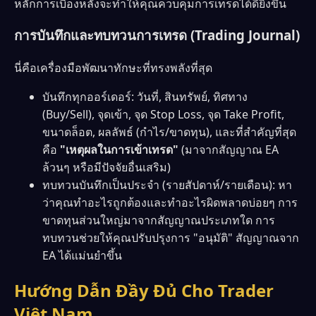
หลักการเบื้องหลังจะทำให้คุณควบคุมการเทรดได้ดียิ่งขึ้น
การบันทึกและทบทวนการเทรด (Trading Journal)
นี่คือเครื่องมือพัฒนาทักษะที่ทรงพลังที่สุด
บันทึกทุกออร์เดอร์: วันที่, สินทรัพย์, ทิศทาง
(Buy/Sell), จุดเข้า, จุด Stop Loss, จุด Take Profit,
ขนาดล็อต, ผลลัพธ์ (กำไร/ขาดทุน), และที่สำคัญที่สุด
คือ
"เหตุผลในการเข้าเทรด"
(มาจากสัญญาณ EA
ล้วนๆ หรือมีปัจจัยอื่นเสริม)
ทบทวนบันทึกเป็นประจำ (รายสัปดาห์/รายเดือน): หา
ว่าคุณทำอะไรถูกต้องและทำอะไรผิดพลาดบ่อยๆ การ
ขาดทุนส่วนใหญ่มาจากสัญญาณประเภทใด การ
ทบทวนช่วยให้คุณปรับปรุงการ "อนุมัติ" สัญญาณจาก
EA ได้แม่นยำขึ้น
Hướng Dẫn Đầy Đủ Cho Trader
Việt Nam