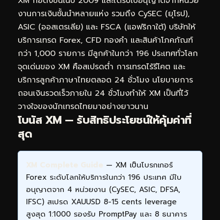
XM ก่อตั้งขึ้นในปี 2009 และได้รับใบอนุญาตจากหน่วย
งานการเงินชั้นนำหลายแห่ง รวมถึง CySEC (ยุโรป),
ASIC (ออสเตรเลีย) และ FSCA (แอฟริกาใต้) บริษัทให้
บริการเทรด Forex, CFD ทองคำ และสินค้าโภคภัณฑ์
กว่า 1,000 รายการ มีลูกค้าในกว่า 196 ประเทศทั่วโลก
จุดเด่นของ XM คือสเปรดต่ำ การเทรดไร้รีโคต และ
บริการลูกค้าภาษาไทยตลอด 24 ชั่วโมง นโยบายการ
ถอนเงินรวดเร็วภายใน 24 ชั่วโมงทำให้ XM เป็นที่ไว้
วางใจของนักเทรดไทยมาอย่างยาวนาน
โบนัส XM — รับสิทธิประโยชน์ให้คุ้มค่าที่
สุด
XM Complete Guide
— XM เป็นโบรกเกอร์
Forex ระดับโลกให้บริการในกว่า 196 ประเทศ มีใบ
อนุญาตจาก 4 หน่วยงาน (CySEC, ASIC, DFSA,
IFSC) สเปรด XAUUSD 8-15 cents leverage
สูงสุด 1:1000 รองรับ PromptPay และ 8 ธนาคาร