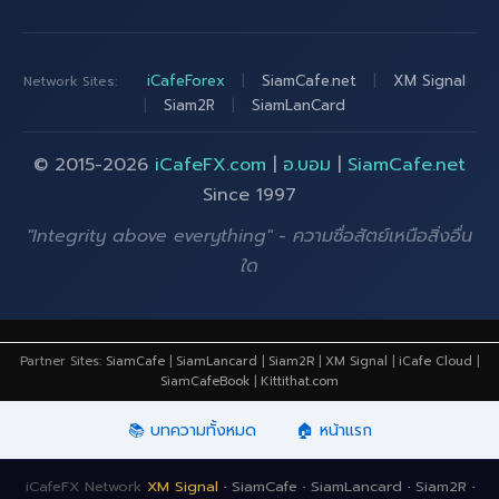
iCafeForex
|
SiamCafe.net
|
XM Signal
Network Sites:
|
Siam2R
|
SiamLanCard
© 2015-2026
iCafeFX.com
|
อ.บอม
|
SiamCafe.net
Since 1997
"Integrity above everything" - ความซื่อสัตย์เหนือสิ่งอื่น
ใด
Partner Sites:
SiamCafe
|
SiamLancard
|
Siam2R
|
XM Signal
|
iCafe Cloud
|
SiamCafeBook
|
Kittithat.com
📚 บทความทั้งหมด
🏠 หน้าแรก
iCafeFX Network
XM Signal
·
SiamCafe
·
SiamLancard
·
Siam2R
·