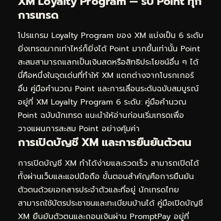
XM Loyalty Program — รับ Point ทุก
การเทรด
โปรแกรม Loyalty Program ของ XM แบ่งเป็น 6 ระดับ
ยิ่งเทรดมากเท่าไหร่ก็ยิ่งได้ Point มากขึ้นเท่านั้น Point
สะสมสามารถแลกเป็นเงินสดหรือสิทธิประโยชน์อื่น ๆ ได้
นี่คือหนึ่งในจุดเด่นที่ทำให้ XM แตกต่างจากโบรกเกอร์
อื่น คู่มือคำนวณ Point และการเลื่อนระดับฉบับสมบูรณ์
อยู่ที่
XM Loyalty Program 6 ระดับ: คู่มือคำนวณ
Point ฉบับนักเทรด
แนะนำให้อ่านก่อนเริ่มเทรดเพื่อ
วางแผนการสะสม Point อย่างคุ้มค่า
การเปิดบัญชี XM และการยืนยันตัวตน
การเปิดบัญชี XM ทำได้ง่ายและรวดเร็ว สามารถเปิดได้
ทั้งผ่านเว็บและแอปมือถือ ขั้นตอนสำคัญคือการยืนยัน
ตัวตนด้วยเอกสารประจำตัวและที่อยู่ นักเทรดไทย
สามารถใช้บัตรประชาชนและทะเบียนบ้านได้ คู่มือเปิดบัญชี
XM ยืนยันตัวตนและถอนเงินผ่าน PromptPay อยู่ที่