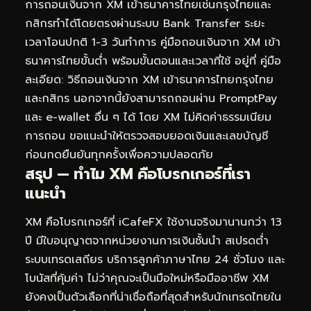
การถอนเงินจาก XM เข้าธนาคารไทยเช่นกรุงไทยและ
กสิกรทำได้โดยตรงผ่านระบบ Bank Transfer ระยะ
เวลาโอนปกติ 1-3 วันทำการ คู่มือถอนเงินจาก XM เข้า
ธนาคารไทยขั้นต่ำ พร้อมขั้นตอนและเวลาที่ใช้ อยู่ที่
คู่มือ
ละเอียด: วิธีถอนเงินจาก XM เข้าธนาคารไทยกรุงไทย
และกสิกร
นอกจากนี้ยังสามารถถอนผ่าน PromptPay
และ e-wallet อื่น ๆ ได้ โดย XM ไม่คิดค่าธรรมเนียม
การถอน ขอแนะนำให้ตรวจสอบยอดเงินและเลขบัญชี
ก่อนกดยืนยันทุกครั้งเพื่อความปลอดภัย
สรุป — ทำไม XM คือโบรกเกอร์ที่เรา
แนะนำ
XM คือโบรกเกอร์ที่ iCafeFX ใช้งานจริงมานานกว่า 13
ปี มีใบอนุญาตจากหน่วยงานการเงินชั้นนำ สเปรดต่ำ
ระบบเทรดเสถียร บริการลูกค้าภาษาไทย 24 ชั่วโมง และ
โบนัสที่คุ้มค่า ไม่ว่าคุณจะเป็นมือใหม่หรือมืออาชีพ XM
ยังคงเป็นตัวเลือกที่น่าเชื่อถือที่สุดสำหรับนักเทรดไทยใน