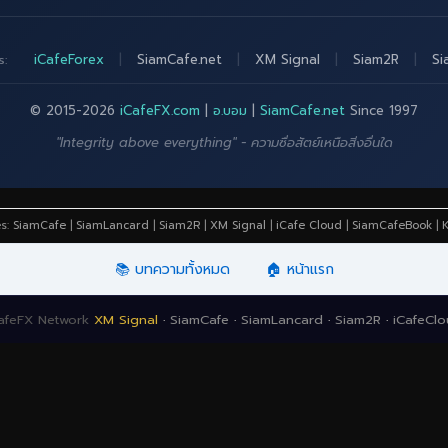
iCafeForex
|
SiamCafe.net
|
XM Signal
|
Siam2R
|
Si
s:
© 2015-2026
iCafeFX.com
|
อ.บอม
|
SiamCafe.net
Since 1997
"Integrity above everything" - ความซื่อสัตย์เหนือสิ่งอื่นใด
es:
SiamCafe
|
SiamLancard
|
Siam2R
|
XM Signal
|
iCafe Cloud
|
SiamCafeBook
|
K
📚 บทความทั้งหมด
🏠 หน้าแรก
afeFX Network
XM Signal
·
SiamCafe
·
SiamLancard
·
Siam2R
·
iCafeCl