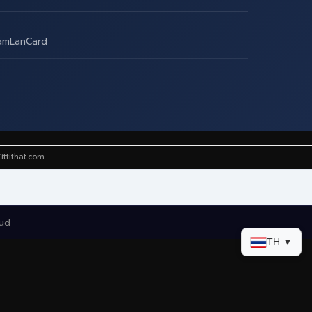
amLanCard
ittithat.com
oud
TH ▼