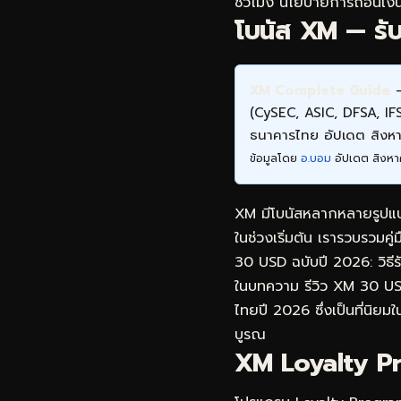
ชั่วโมง นโยบายการถอนเงิน
โบนัส XM — รับสิ
XM Complete Guide
—
(CySEC, ASIC, DFSA, I
ธนาคารไทย อัปเดต สิง
ข้อมูลโดย
อ.บอม
อัปเดต สิงหา
XM มีโบนัสหลากหลายรูปแบบท
ในช่วงเริ่มต้น เรารวบรวมคู่
30 USD ฉบับปี 2026: วิธี
ในบทความ
รีวิว XM 30 US
ไทยปี 2026 ซึ่งเป็นที่นิยมใน
บูรณ
XM Loyalty Pr