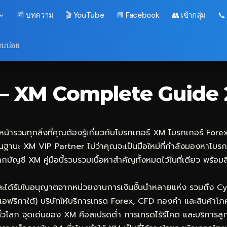
📰 บทความ
🎬 YouTube
📘 Facebook
👥 เข้ากลุ่ม
📞
พบบ่อย
ณ์ — XM Complete Guide
น้ารวมทุกสิ่งที่คุณต้องรู้เกี่ยวกับโบรกเกอร์ XM โบรกเกอร์ Forex 
นฐานะ XM VIP Partner ไม่ว่าคุณจะเป็นมือใหม่ที่กำลังมองหาโบรกเ
ากบัญชี XM คู่มือนี้รวบรวมเนื้อหาสำคัญทั้งหมดไว้ในที่เดียว พร้
และได้รับใบอนุญาตจากหน่วยงานการเงินชั้นนำหลายแห่ง รวมถึง Cy
อฟริกาใต้) บริษัทให้บริการเทรด Forex, CFD ทองคำ และสินค้าโ
ศทั่วโลก จุดเด่นของ XM คือสเปรดต่ำ การเทรดไร้รีโคต และบริกา