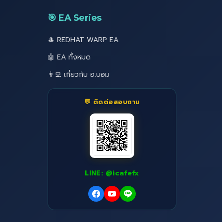
🎯 EA Series
🎩 REDHAT WARP EA
🤖 EA ทั้งหมด
👨‍💻 เกี่ยวกับ อ.บอม
💬 ติดต่อสอบถาม
LINE: @icafefx