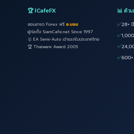
🏆 iCafeFX
📊 ตัวเล
✅
28+ ป
สอนเทรด Forex ฟรี
อ.บอม
ผู้ก่อตั้ง SiamCafe.net Since 1997
✅
1,000
🥇 EA Semi-Auto เจ้าแรกในประเทศไทย
✅
24,0
🏆 Thaiware Award 2005
✅
600+ 