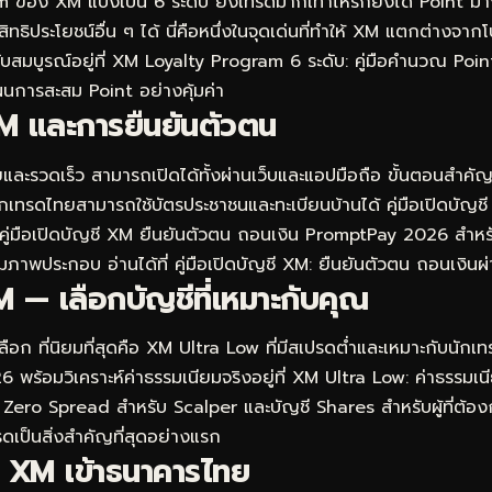
อง XM แบ่งเป็น 6 ระดับ ยิ่งเทรดมากเท่าไหร่ก็ยิ่งได้ Point มากข
ธิประโยชน์อื่น ๆ ได้ นี่คือหนึ่งในจุดเด่นที่ทำให้ XM แตกต่างจาก
บสมบูรณ์อยู่ที่
XM Loyalty Program 6 ระดับ: คู่มือคำนวณ Poin
แผนการสะสม Point อย่างคุ้มค่า
M และการยืนยันตัวตน
และรวดเร็ว สามารถเปิดได้ทั้งผ่านเว็บและแอปมือถือ ขั้นตอนสำคั
นักเทรดไทยสามารถใช้บัตรประชาชนและทะเบียนบ้านได้ คู่มือเปิดบั
คู่มือเปิดบัญชี XM ยืนยันตัวตน ถอนเงิน PromptPay 2026
สำหรับ
มภาพประกอบ อ่านได้ที่
คู่มือเปิดบัญชี XM: ยืนยันตัวตน ถอนเงิ
 — เลือกบัญชีที่เหมาะกับคุณ
อก ที่นิยมที่สุดคือ XM Ultra Low ที่มีสเปรดต่ำและเหมาะกับนักเทร
 พร้อมวิเคราะห์ค่าธรรมเนียมจริงอยู่ที่
XM Ultra Low: ค่าธรรมเนี
 Zero Spread สำหรับ Scalper และบัญชี Shares สำหรับผู้ที่ต้อง
ดเป็นสิ่งสำคัญที่สุดอย่างแรก
 XM เข้าธนาคารไทย