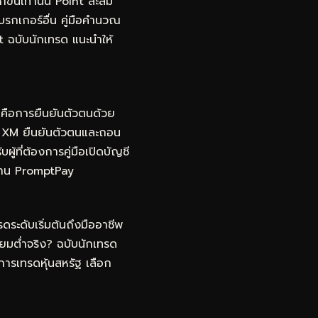
ึ้นเท่านั้น Point สะสม
โบรกเกอร์อื่น คู่มือคำนวณ
t ฉบับนักเทรด
แนะนำให้
ญคือการยืนยันตัวตนด้วย
ญชี XM ยืนยันตัวตนและถอน
ผู้ที่ต้องการคู่มือเปิดบัญชี
นผ่าน PromptPay
ดระดับเริ่มต้นถึงมืออาชีพ
ยมต่ำจริง? ฉบับนักเทรด
การเทรดหุ้นสหรัฐ เลือก