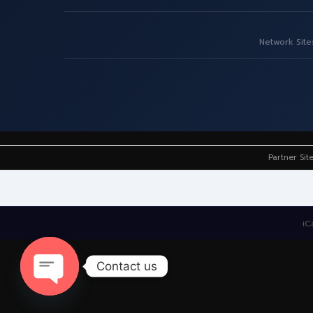
Network Site
Partner Sit
iC
Contact us
Open
chaty