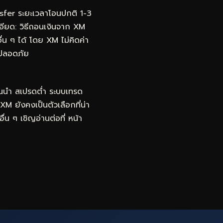
fer ระยะเวลาโอนปกติ 1-3
ะเอียด: วิธีถอนเงินจาก XM
 ๆ ได้ โดย XM ไม่คิดค่า
มปลอดภัย
้นนำ สเปรดต่ำ ระบบเทรด
 XM ยังคงเป็นตัวเลือกที่น่า
ื่น ๆ เชิญอ่านต่อที่
หน้า