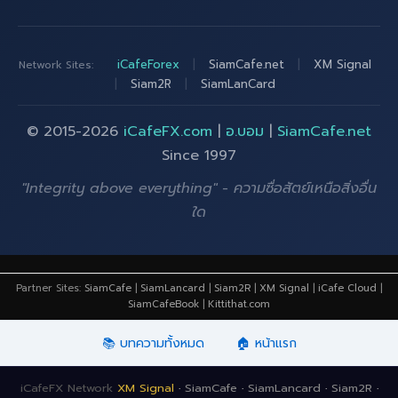
iCafeForex
|
SiamCafe.net
|
XM Signal
Network Sites:
|
Siam2R
|
SiamLanCard
© 2015-2026
iCafeFX.com
|
อ.บอม
|
SiamCafe.net
Since 1997
"Integrity above everything" - ความซื่อสัตย์เหนือสิ่งอื่น
ใด
Partner Sites:
SiamCafe
|
SiamLancard
|
Siam2R
|
XM Signal
|
iCafe Cloud
|
SiamCafeBook
|
Kittithat.com
📚 บทความทั้งหมด
🏠 หน้าแรก
iCafeFX Network
XM Signal
·
SiamCafe
·
SiamLancard
·
Siam2R
·