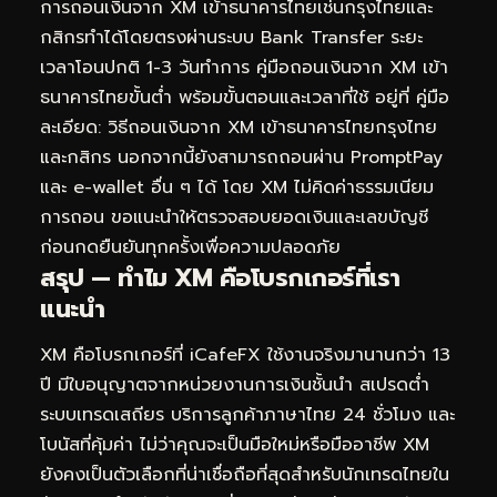
การถอนเงินจาก XM เข้าธนาคารไทยเช่นกรุงไทยและ
กสิกรทำได้โดยตรงผ่านระบบ Bank Transfer ระยะ
เวลาโอนปกติ 1-3 วันทำการ คู่มือถอนเงินจาก XM เข้า
ธนาคารไทยขั้นต่ำ พร้อมขั้นตอนและเวลาที่ใช้ อยู่ที่
คู่มือ
ละเอียด: วิธีถอนเงินจาก XM เข้าธนาคารไทยกรุงไทย
และกสิกร
นอกจากนี้ยังสามารถถอนผ่าน PromptPay
และ e-wallet อื่น ๆ ได้ โดย XM ไม่คิดค่าธรรมเนียม
การถอน ขอแนะนำให้ตรวจสอบยอดเงินและเลขบัญชี
ก่อนกดยืนยันทุกครั้งเพื่อความปลอดภัย
สรุป — ทำไม XM คือโบรกเกอร์ที่เรา
แนะนำ
XM คือโบรกเกอร์ที่ iCafeFX ใช้งานจริงมานานกว่า 13
ปี มีใบอนุญาตจากหน่วยงานการเงินชั้นนำ สเปรดต่ำ
ระบบเทรดเสถียร บริการลูกค้าภาษาไทย 24 ชั่วโมง และ
โบนัสที่คุ้มค่า ไม่ว่าคุณจะเป็นมือใหม่หรือมืออาชีพ XM
ยังคงเป็นตัวเลือกที่น่าเชื่อถือที่สุดสำหรับนักเทรดไทยใน