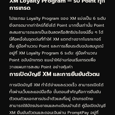
XM Loyalty Program — รับ Point ทุก
การเทรด
โปรแกรม Loyalty Program ของ XM แบ่งเป็น 6 ระดับ
ยิ่งเทรดมากเท่าไหร่ก็ยิ่งได้ Point มากขึ้นเท่านั้น Point
สะสมสามารถแลกเป็นเงินสดหรือสิทธิประโยชน์อื่น ๆ ได้
นี่คือหนึ่งในจุดเด่นที่ทำให้ XM แตกต่างจากโบรกเกอร์
อื่น คู่มือคำนวณ Point และการเลื่อนระดับฉบับสมบูรณ์
อยู่ที่
XM Loyalty Program 6 ระดับ: คู่มือคำนวณ
Point ฉบับนักเทรด
แนะนำให้อ่านก่อนเริ่มเทรดเพื่อ
วางแผนการสะสม Point อย่างคุ้มค่า
การเปิดบัญชี XM และการยืนยันตัวตน
การเปิดบัญชี XM ทำได้ง่ายและรวดเร็ว สามารถเปิดได้
ทั้งผ่านเว็บและแอปมือถือ ขั้นตอนสำคัญคือการยืนยัน
ตัวตนด้วยเอกสารประจำตัวและที่อยู่ นักเทรดไทย
สามารถใช้บัตรประชาชนและทะเบียนบ้านได้ คู่มือเปิดบัญชี
XM ยืนยันตัวตนและถอนเงินผ่าน PromptPay อยู่ที่