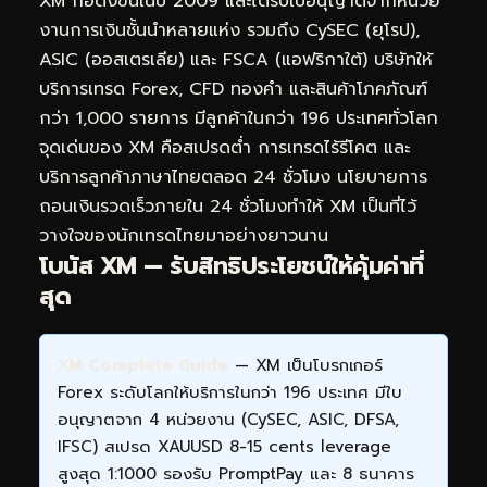
XM ก่อตั้งขึ้นในปี 2009 และได้รับใบอนุญาตจากหน่วย
งานการเงินชั้นนำหลายแห่ง รวมถึง CySEC (ยุโรป),
ASIC (ออสเตรเลีย) และ FSCA (แอฟริกาใต้) บริษัทให้
บริการเทรด Forex, CFD ทองคำ และสินค้าโภคภัณฑ์
กว่า 1,000 รายการ มีลูกค้าในกว่า 196 ประเทศทั่วโลก
จุดเด่นของ XM คือสเปรดต่ำ การเทรดไร้รีโคต และ
บริการลูกค้าภาษาไทยตลอด 24 ชั่วโมง นโยบายการ
ถอนเงินรวดเร็วภายใน 24 ชั่วโมงทำให้ XM เป็นที่ไว้
วางใจของนักเทรดไทยมาอย่างยาวนาน
โบนัส XM — รับสิทธิประโยชน์ให้คุ้มค่าที่
สุด
XM Complete Guide
— XM เป็นโบรกเกอร์
Forex ระดับโลกให้บริการในกว่า 196 ประเทศ มีใบ
อนุญาตจาก 4 หน่วยงาน (CySEC, ASIC, DFSA,
IFSC) สเปรด XAUUSD 8-15 cents leverage
สูงสุด 1:1000 รองรับ PromptPay และ 8 ธนาคาร