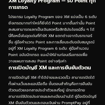
XM Loyalty Program — รับ Point ทุก
การเทรด
โปรแกรม Loyalty Program ของ XM แบ่งเป็น 6 ระดับ
ยิ่งเทรดมากเท่าไหร่ก็ยิ่งได้ Point มากขึ้นเท่านั้น Point
สะสมสามารถแลกเป็นเงินสดหรือสิทธิประโยชน์อื่น ๆ ได้
นี่คือหนึ่งในจุดเด่นที่ทำให้ XM แตกต่างจากโบรกเกอร์
อื่น คู่มือคำนวณ Point และการเลื่อนระดับฉบับสมบูรณ์
อยู่ที่
XM Loyalty Program 6 ระดับ: คู่มือคำนวณ
Point ฉบับนักเทรด
แนะนำให้อ่านก่อนเริ่มเทรดเพื่อ
วางแผนการสะสม Point อย่างคุ้มค่า
การเปิดบัญชี XM และการยืนยันตัวตน
การเปิดบัญชี XM ทำได้ง่ายและรวดเร็ว สามารถเปิดได้
ทั้งผ่านเว็บและแอปมือถือ ขั้นตอนสำคัญคือการยืนยัน
ตัวตนด้วยเอกสารประจำตัวและที่อยู่ นักเทรดไทย
สามารถใช้บัตรประชาชนและทะเบียนบ้านได้ คู่มือเปิดบัญชี
XM ยืนยันตัวตนและถอนเงินผ่าน PromptPay อยู่ที่