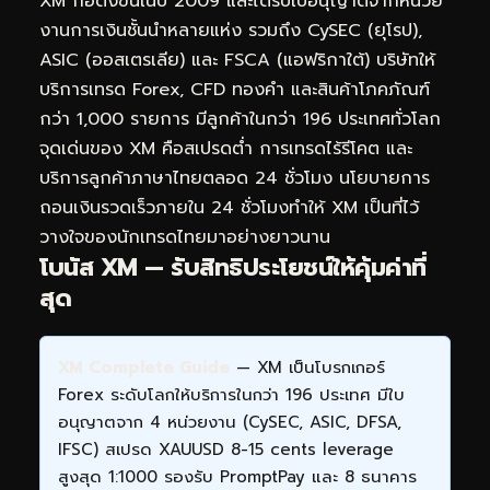
XM ก่อตั้งขึ้นในปี 2009 และได้รับใบอนุญาตจากหน่วย
งานการเงินชั้นนำหลายแห่ง รวมถึง CySEC (ยุโรป),
ASIC (ออสเตรเลีย) และ FSCA (แอฟริกาใต้) บริษัทให้
บริการเทรด Forex, CFD ทองคำ และสินค้าโภคภัณฑ์
กว่า 1,000 รายการ มีลูกค้าในกว่า 196 ประเทศทั่วโลก
จุดเด่นของ XM คือสเปรดต่ำ การเทรดไร้รีโคต และ
บริการลูกค้าภาษาไทยตลอด 24 ชั่วโมง นโยบายการ
ถอนเงินรวดเร็วภายใน 24 ชั่วโมงทำให้ XM เป็นที่ไว้
วางใจของนักเทรดไทยมาอย่างยาวนาน
โบนัส XM — รับสิทธิประโยชน์ให้คุ้มค่าที่
สุด
XM Complete Guide
— XM เป็นโบรกเกอร์
Forex ระดับโลกให้บริการในกว่า 196 ประเทศ มีใบ
อนุญาตจาก 4 หน่วยงาน (CySEC, ASIC, DFSA,
IFSC) สเปรด XAUUSD 8-15 cents leverage
สูงสุด 1:1000 รองรับ PromptPay และ 8 ธนาคาร