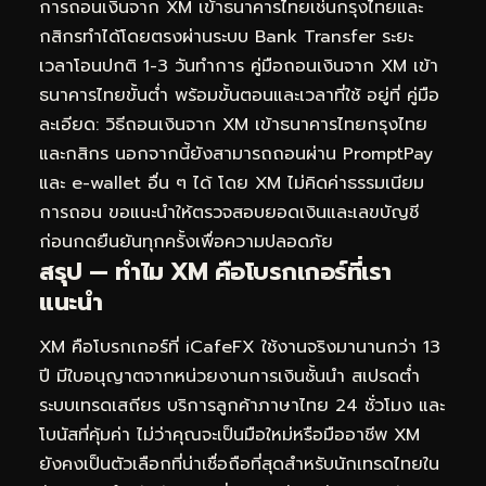
การถอนเงินจาก XM เข้าธนาคารไทยเช่นกรุงไทยและ
กสิกรทำได้โดยตรงผ่านระบบ Bank Transfer ระยะ
เวลาโอนปกติ 1-3 วันทำการ คู่มือถอนเงินจาก XM เข้า
ธนาคารไทยขั้นต่ำ พร้อมขั้นตอนและเวลาที่ใช้ อยู่ที่
คู่มือ
ละเอียด: วิธีถอนเงินจาก XM เข้าธนาคารไทยกรุงไทย
และกสิกร
นอกจากนี้ยังสามารถถอนผ่าน PromptPay
และ e-wallet อื่น ๆ ได้ โดย XM ไม่คิดค่าธรรมเนียม
การถอน ขอแนะนำให้ตรวจสอบยอดเงินและเลขบัญชี
ก่อนกดยืนยันทุกครั้งเพื่อความปลอดภัย
สรุป — ทำไม XM คือโบรกเกอร์ที่เรา
แนะนำ
XM คือโบรกเกอร์ที่ iCafeFX ใช้งานจริงมานานกว่า 13
ปี มีใบอนุญาตจากหน่วยงานการเงินชั้นนำ สเปรดต่ำ
ระบบเทรดเสถียร บริการลูกค้าภาษาไทย 24 ชั่วโมง และ
โบนัสที่คุ้มค่า ไม่ว่าคุณจะเป็นมือใหม่หรือมืออาชีพ XM
ยังคงเป็นตัวเลือกที่น่าเชื่อถือที่สุดสำหรับนักเทรดไทยใน