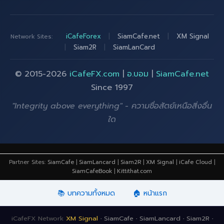
iCafeForex
|
SiamCafe.net
|
XM Signal
Network Sites:
|
Siam2R
|
SiamLanCard
© 2015-2026
iCafeFX.com
|
อ.บอม
|
SiamCafe.net
Since 1997
"Integrity above everything" - ความซื่อสัตย์เหนือสิ่งอื่น
ใด
Partner Sites:
SiamCafe
|
SiamLancard
|
Siam2R
|
XM Signal
|
iCafe Cloud
|
SiamCafeBook
|
Kittithat.com
📚 บทความทั้งหมด
🏠 หน้าแรก
iCafeFX Network
XM Signal
·
SiamCafe
·
SiamLancard
·
Siam2R
·