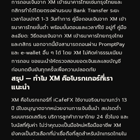
การถอนเงินจาก XM เข้าธนาคารไทยเช่นกรุงไทยและ
กสิกรทำได้โดยตรงผ่านระบบ Bank Transfer ระยะ
เวลาโอนปกติ 1-3 วันทำการ คู่มือถอนเงินจาก XM เข้า
ธนาคารไทยขั้นต่ำ พร้อมขั้นตอนและเวลาที่ใช้ อยู่ที่
คู่มือ
ละเอียด: วิธีถอนเงินจาก XM เข้าธนาคารไทยกรุงไทย
และกสิกร
นอกจากนี้ยังสามารถถอนผ่าน PromptPay
และ e-wallet อื่น ๆ ได้ โดย XM ไม่คิดค่าธรรมเนียม
การถอน ขอแนะนำให้ตรวจสอบยอดเงินและเลขบัญชี
ก่อนกดยืนยันทุกครั้งเพื่อความปลอดภัย
สรุป — ทำไม XM คือโบรกเกอร์ที่เรา
แนะนำ
XM คือโบรกเกอร์ที่ iCafeFX ใช้งานจริงมานานกว่า 13
ปี มีใบอนุญาตจากหน่วยงานการเงินชั้นนำ สเปรดต่ำ
ระบบเทรดเสถียร บริการลูกค้าภาษาไทย 24 ชั่วโมง และ
โบนัสที่คุ้มค่า ไม่ว่าคุณจะเป็นมือใหม่หรือมืออาชีพ XM
ยังคงเป็นตัวเลือกที่น่าเชื่อถือที่สุดสำหรับนักเทรดไทยใน