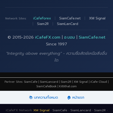
iCafeForex
|
SiamCafe.net
|
XM Signal
Network Sites:
|
Siam2R
|
SiamLanCard
© 2015-2026
iCafeFX.com
|
อ.บอม
|
SiamCafe.net
Since 1997
"Integrity above everything" - ความซื่อสัตย์เหนือสิ่งอื่น
ใด
Partner Sites:
SiamCafe
|
SiamLancard
|
Siam2R
|
XM Signal
|
iCafe Cloud
|
SiamCafeBook
|
Kittithat.com
📚 บทความทั้งหมด
🏠 หน้าแรก
iCafeFX Network
XM Signal
·
SiamCafe
·
SiamLancard
·
Siam2R
·