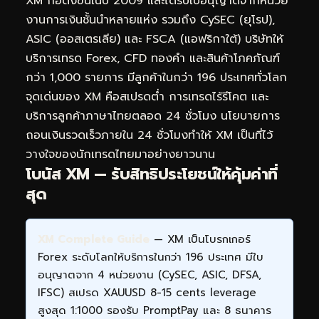
XM ก่อตั้งขึ้นในปี 2009 และได้รับใบอนุญาตจากหน่วย
งานการเงินชั้นนำหลายแห่ง รวมถึง CySEC (ยุโรป),
ASIC (ออสเตรเลีย) และ FSCA (แอฟริกาใต้) บริษัทให้
บริการเทรด Forex, CFD ทองคำ และสินค้าโภคภัณฑ์
กว่า 1,000 รายการ มีลูกค้าในกว่า 196 ประเทศทั่วโลก
จุดเด่นของ XM คือสเปรดต่ำ การเทรดไร้รีโคต และ
บริการลูกค้าภาษาไทยตลอด 24 ชั่วโมง นโยบายการ
ถอนเงินรวดเร็วภายใน 24 ชั่วโมงทำให้ XM เป็นที่ไว้
วางใจของนักเทรดไทยมาอย่างยาวนาน
โบนัส XM — รับสิทธิประโยชน์ให้คุ้มค่าที่
สุด
XM Complete Guide
— XM เป็นโบรกเกอร์
Forex ระดับโลกให้บริการในกว่า 196 ประเทศ มีใบ
อนุญาตจาก 4 หน่วยงาน (CySEC, ASIC, DFSA,
IFSC) สเปรด XAUUSD 8-15 cents leverage
สูงสุด 1:1000 รองรับ PromptPay และ 8 ธนาคาร