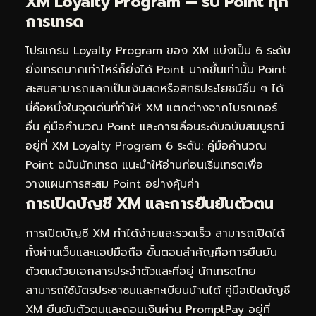
XM Loyalty Program — รับ Point ทุก
การเทรด
โปรแกรม Loyalty Program ของ XM แบ่งเป็น 6 ระดับ
ยิ่งเทรดมากเท่าไหร่ก็ยิ่งได้ Point มากขึ้นเท่านั้น Point
สะสมสามารถแลกเป็นเงินสดหรือสิทธิประโยชน์อื่น ๆ ได้
นี่คือหนึ่งในจุดเด่นที่ทำให้ XM แตกต่างจากโบรกเกอร์
อื่น คู่มือคำนวณ Point และการเลื่อนระดับฉบับสมบูรณ์
อยู่ที่
XM Loyalty Program 6 ระดับ: คู่มือคำนวณ
Point ฉบับนักเทรด
แนะนำให้อ่านก่อนเริ่มเทรดเพื่อ
วางแผนการสะสม Point อย่างคุ้มค่า
การเปิดบัญชี XM และการยืนยันตัวตน
การเปิดบัญชี XM ทำได้ง่ายและรวดเร็ว สามารถเปิดได้
ทั้งผ่านเว็บและแอปมือถือ ขั้นตอนสำคัญคือการยืนยัน
ตัวตนด้วยเอกสารประจำตัวและที่อยู่ นักเทรดไทย
สามารถใช้บัตรประชาชนและทะเบียนบ้านได้ คู่มือเปิดบัญชี
XM ยืนยันตัวตนและถอนเงินผ่าน PromptPay อยู่ที่