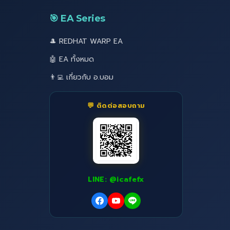
🎯 EA Series
🎩 REDHAT WARP EA
🤖 EA ทั้งหมด
👨‍💻 เกี่ยวกับ อ.บอม
💬 ติดต่อสอบถาม
LINE: @icafefx