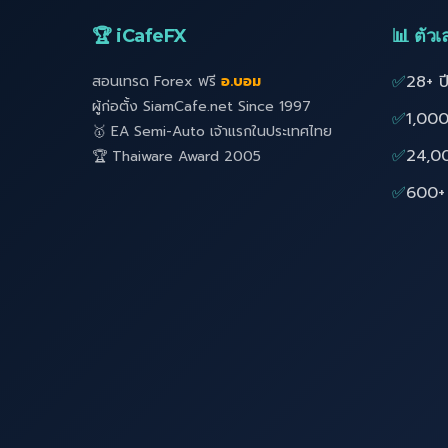
🏆 iCafeFX
📊 ตัวเล
✅
28+ ป
สอนเทรด Forex ฟรี
อ.บอม
ผู้ก่อตั้ง SiamCafe.net Since 1997
✅
1,000
🥇 EA Semi-Auto เจ้าแรกในประเทศไทย
✅
24,0
🏆 Thaiware Award 2005
✅
600+ 