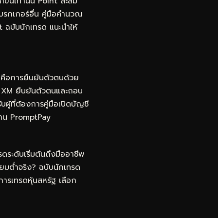
ึ้นเท่านั้น Point สะสม
โบรกเกอร์อื่น คู่มือคำนวณ
t ฉบับนักเทรด
แนะนำให้
ญคือการยืนยันตัวตนด้วย
ญชี XM ยืนยันตัวตนและถอน
ผู้ที่ต้องการคู่มือเปิดบัญชี
นผ่าน PromptPay
ดระดับเริ่มต้นถึงมืออาชีพ
ยมต่ำจริง? ฉบับนักเทรด
การเทรดหุ้นสหรัฐ เลือก