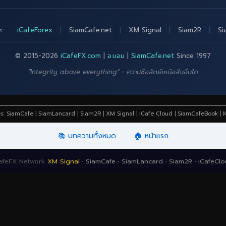
iCafeForex
|
SiamCafe.net
|
XM Signal
|
Siam2R
|
Si
s:
© 2015-2026
iCafeFX.com
|
อ.บอม
|
SiamCafe.net
Since 1997
"Integrity above everything" - ความซื่อสัตย์เหนือสิ่งอื่นใด
es:
SiamCafe
|
SiamLancard
|
Siam2R
|
XM Signal
|
iCafe Cloud
|
SiamCafeBook
|
K
📚 บทความทั้งหมด
🏠 หน้าแรก
afeFX Network
XM Signal
·
SiamCafe
·
SiamLancard
·
Siam2R
·
iCafeCl