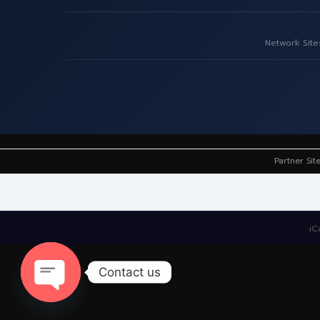
Network Site
Partner Sit
iC
Contact us
Open
chaty