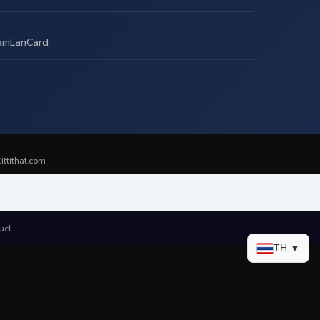
amLanCard
ittithat.com
oud
TH ▼