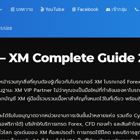
📰 บทความ
🎬 YouTube
📘 Facebook
👥 เข้ากลุ่ม
📞
พบบ่อย
ณ์ — XM Complete Guide
น้ารวมทุกสิ่งที่คุณต้องรู้เกี่ยวกับโบรกเกอร์ XM โบรกเกอร์ Forex 
นฐานะ XM VIP Partner ไม่ว่าคุณจะเป็นมือใหม่ที่กำลังมองหาโบรกเ
ากบัญชี XM คู่มือนี้รวบรวมเนื้อหาสำคัญทั้งหมดไว้ในที่เดียว พร้
และได้รับใบอนุญาตจากหน่วยงานการเงินชั้นนำหลายแห่ง รวมถึง Cy
อฟริกาใต้) บริษัทให้บริการเทรด Forex, CFD ทองคำ และสินค้าโ
ศทั่วโลก จุดเด่นของ XM คือสเปรดต่ำ การเทรดไร้รีโคต และบริกา