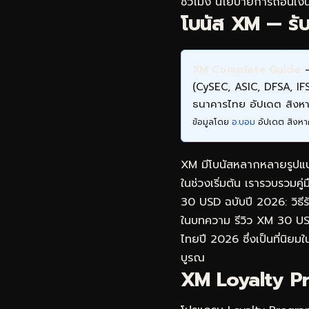
ชั่วโมง นโยบายการถอนเงิน
โบนัส XM — รับสิ
XM Complete Guide
—
(CySEC, ASIC, DFSA, I
ธนาคารไทย อัปเดต สิง
ข้อมูลโดย
อ.บอม
อัปเดต สิงหา
XM มีโบนัสหลากหลายรูปแบบท
ในช่วงเริ่มต้น เรารวบรวมคู่
30 USD ฉบับปี 2026: วิธี
ในบทความ
รีวิว XM 30 US
ไทยปี 2026 ซึ่งเป็นที่นิยมใน
บูรณ
XM Loyalty Pr