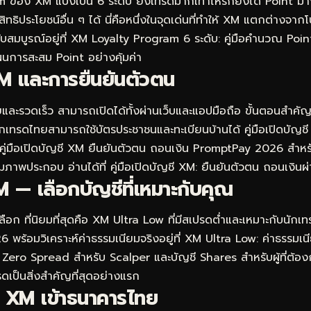
อง XM แบ่งเป็น 6 ระดับ ยิ่งเทรดมากเท่าไหร่ก็ยิ่งได้ Point มากข
ธิประโยชน์อื่น ๆ ได้ นี่คือหนึ่งในจุดเด่นที่ทำให้ XM แตกต่างจาก
บสมบูรณ์อยู่ที่
XM Loyalty Program 6 ระดับ: คู่มือคำนวณ Poin
แผนการสะสม Point อย่างคุ้มค่า
M และการยืนยันตัวตน
และรวดเร็ว สามารถเปิดได้ทั้งผ่านเว็บและแอปมือถือ ขั้นตอนสำคั
นักเทรดไทยสามารถใช้บัตรประชาชนและทะเบียนบ้านได้ คู่มือเปิดบั
คู่มือเปิดบัญชี XM ยืนยันตัวตน ถอนเงิน PromptPay 2026
สำหรับ
มภาพประกอบ อ่านได้ที่
คู่มือเปิดบัญชี XM: ยืนยันตัวตน ถอนเงิ
 — เลือกบัญชีที่เหมาะกับคุณ
อก ที่นิยมที่สุดคือ XM Ultra Low ที่มีสเปรดต่ำและเหมาะกับนักเทร
 พร้อมวิเคราะห์ค่าธรรมเนียมจริงอยู่ที่
XM Ultra Low: ค่าธรรมเนี
 Zero Spread สำหรับ Scalper และบัญชี Shares สำหรับผู้ที่ต้อง
ดเป็นสิ่งสำคัญที่สุดอย่างแรก
 XM เข้าธนาคารไทย