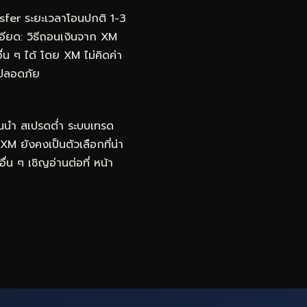
fer ระยะเวลาโอนปกติ 1-3
ะเอียด: วิธีถอนเงินจาก XM
 ๆ ได้ โดย XM ไม่คิดค่า
มปลอดภัย
้นนำ สเปรดต่ำ ระบบเทรด
 XM ยังคงเป็นตัวเลือกที่น่า
ื่น ๆ เชิญอ่านต่อที่
หน้า