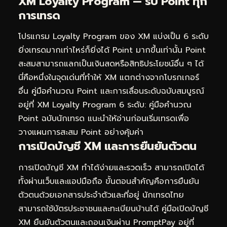
XM Loyalty Program — รับ Point ทุก
การเทรด
โปรแกรม Loyalty Program ของ XM แบ่งเป็น 6 ระดับ
ยิ่งเทรดมากเท่าไหร่ก็ยิ่งได้ Point มากขึ้นเท่านั้น Point
สะสมสามารถแลกเป็นเงินสดหรือสิทธิประโยชน์อื่น ๆ ได้
นี่คือหนึ่งในจุดเด่นที่ทำให้ XM แตกต่างจากโบรกเกอร์
อื่น คู่มือคำนวณ Point และการเลื่อนระดับฉบับสมบูรณ์
อยู่ที่
XM Loyalty Program 6 ระดับ: คู่มือคำนวณ
Point ฉบับนักเทรด
แนะนำให้อ่านก่อนเริ่มเทรดเพื่อ
วางแผนการสะสม Point อย่างคุ้มค่า
การเปิดบัญชี XM และการยืนยันตัวตน
การเปิดบัญชี XM ทำได้ง่ายและรวดเร็ว สามารถเปิดได้
ทั้งผ่านเว็บและแอปมือถือ ขั้นตอนสำคัญคือการยืนยัน
ตัวตนด้วยเอกสารประจำตัวและที่อยู่ นักเทรดไทย
สามารถใช้บัตรประชาชนและทะเบียนบ้านได้ คู่มือเปิดบัญชี
XM ยืนยันตัวตนและถอนเงินผ่าน PromptPay อยู่ที่