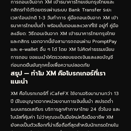
การถอนเงินจาก XM เข้าธนาคารไทยเช่นกรุงไทยและ
กสิกรทำได้โดยตรงผ่านระบบ Bank Transfer ระยะ
เวลาโอนปกติ 1-3 วันทำการ คู่มือถอนเงินจาก XM เข้า
ธนาคารไทยขั้นต่ำ พร้อมขั้นตอนและเวลาที่ใช้ อยู่ที่
คู่มือ
ละเอียด: วิธีถอนเงินจาก XM เข้าธนาคารไทยกรุงไทย
และกสิกร
นอกจากนี้ยังสามารถถอนผ่าน PromptPay
และ e-wallet อื่น ๆ ได้ โดย XM ไม่คิดค่าธรรมเนียม
การถอน ขอแนะนำให้ตรวจสอบยอดเงินและเลขบัญชี
ก่อนกดยืนยันทุกครั้งเพื่อความปลอดภัย
สรุป — ทำไม XM คือโบรกเกอร์ที่เรา
แนะนำ
XM คือโบรกเกอร์ที่ iCafeFX ใช้งานจริงมานานกว่า 13
ปี มีใบอนุญาตจากหน่วยงานการเงินชั้นนำ สเปรดต่ำ
ระบบเทรดเสถียร บริการลูกค้าภาษาไทย 24 ชั่วโมง และ
โบนัสที่คุ้มค่า ไม่ว่าคุณจะเป็นมือใหม่หรือมืออาชีพ XM
ยังคงเป็นตัวเลือกที่น่าเชื่อถือที่สุดสำหรับนักเทรดไทยใน