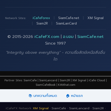
iCafeForex
|
SiamCafe.net
|
XM Signal
Network Sites:
|
Siam2R
|
SiamLanCard
© 2015-2026
iCafeFX.com
|
อ.บอม
|
SiamCafe.net
Since 1997
"Integrity above everything" - ความซื่อสัตย์เหนือสิ่งอื่น
ใด
Partner Sites:
SiamCafe
|
SiamLancard
|
Siam2R
|
XM Signal
|
iCafe Cloud
|
SiamCafeBook
|
Kittithat.com
📚 บทความทั้งหมด
🏠 หน้าแรก
iCafeFX Network
XM Signal
·
SiamCafe
·
SiamLancard
·
Siam2R
·