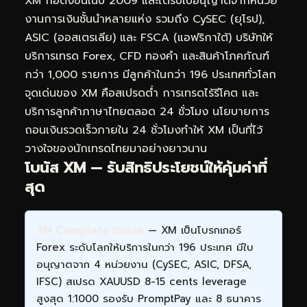
XM ก่อตั้งขึ้นในปี 2009 และได้รับใบอนุญาตจากหน่วย
งานการเงินชั้นนำหลายแห่ง รวมถึง CySEC (ยุโรป),
ASIC (ออสเตรเลีย) และ FSCA (แอฟริกาใต้) บริษัทให้
บริการเทรด Forex, CFD ทองคำ และสินค้าโภคภัณฑ์
กว่า 1,000 รายการ มีลูกค้าในกว่า 196 ประเทศทั่วโลก
จุดเด่นของ XM คือสเปรดต่ำ การเทรดไร้รีโคต และ
บริการลูกค้าภาษาไทยตลอด 24 ชั่วโมง นโยบายการ
ถอนเงินรวดเร็วภายใน 24 ชั่วโมงทำให้ XM เป็นที่ไว้
วางใจของนักเทรดไทยมาอย่างยาวนาน
โบนัส XM — รับสิทธิประโยชน์ให้คุ้มค่าที่
สุด
XM Complete Guide
— XM เป็นโบรกเกอร์
Forex ระดับโลกให้บริการในกว่า 196 ประเทศ มีใบ
อนุญาตจาก 4 หน่วยงาน (CySEC, ASIC, DFSA,
IFSC) สเปรด XAUUSD 8-15 cents leverage
สูงสุด 1:1000 รองรับ PromptPay และ 8 ธนาคาร