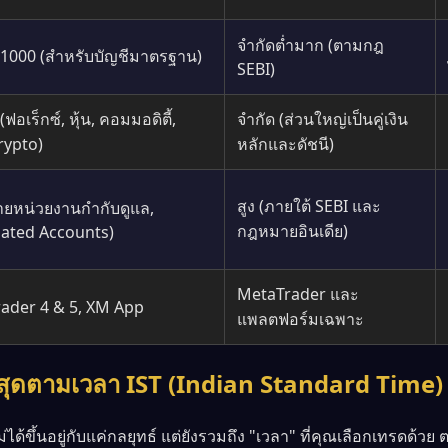
จำกัดต่ำมาก (ตามกฎ
1:1000 (สำหรับบัญชีมาตรฐาน)
SEBI)
ฟอเร็กซ์, หุ้น, คอมมอดิตี้,
จำกัด (ส่วนใหญ่เป็นคู่เงิน
Crypto)
หลักและดัชนี)
สูง (ภายใต้ SEBI และ
ลายหน่วยงานกำกับดูแล,
กฎหมายอินเดีย)
ated Accounts)
MetaTrader และ
ader 4 & 5, XM App
แพลตฟอร์มเฉพาะ
ีที่สุดตามเวลา IST (Indian Standard Time)
้ขึ้นอยู่กับแค่กลยุทธ์ แต่ยังรวมถึง "เวลา" ที่คุณเลือกเทรดด้วย 