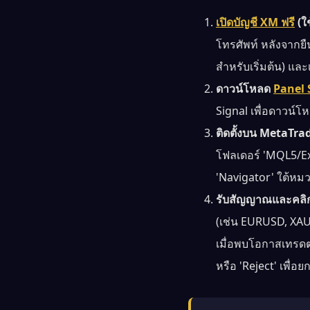
เปิดบัญชี XM ฟรี
(ใช
โทรศัพท์ หลังจากย
สำหรับเริ่มต้น) และ
ดาวน์โหลด
Panel
Signal เพื่อดาวน์โห
ติดตั้งบน MetaTrad
โฟลเดอร์ 'MQL5/Ex
'Navigator' ใต้หมว
รับสัญญาณและคลิกอน
(เช่น EURUSD, XAUU
เมื่อพบโอกาสเทรดตา
หรือ 'Reject' เพื่อย