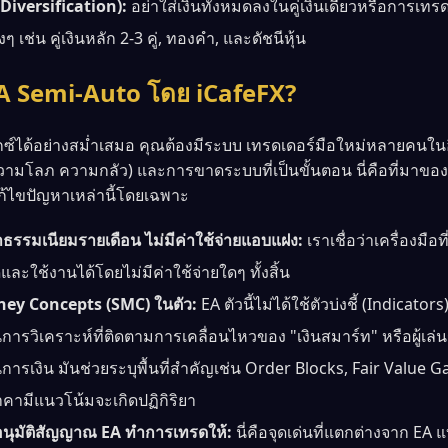
Diversification):
อย่าใส่เงินทั้งหมดลงในคู่เงินเดียวหรือการเทร
ๆ เช่น คู่เงินหลัก 2-3 คู่, ทองคำ, และดัชนีหุ้น
EA Semi-Auto โดย iCafeFX?
ได้อย่างสม่ำเสมอ คุณต้องมีระบบ เทรดเดอร์มือใหม่หลายคนในอ
ความโลภ ความกลัว) และการขาดระบบที่เป็นขั้นตอน นี่คือที่มาขอ
ก้ไขปัญหาเหล่านี้โดยเฉพาะ
าธรรมเนียมรายเดือน ไม่มีค่าใช้จ่ายแอบแฝง:
เราเชื่อว่าเครื่องมือ
ใช้งานได้โดยไม่มีค่าใช้จ่ายใดๆ ทั้งสิ้น
ney Concepts (SMC) ในตัว:
EA ตัวนี้ไม่ได้ใช้ตัวบ่งชี้ (Indicato
นการวิเคราะห์ที่ติดตามการเคลื่อนไหวของ "เงินสมาร์ท" หรือผู้เ
เงิน มันช่วยระบุพื้นที่สำคัญเช่น Order Blocks, Fair Value G
่ราคามีแนวโน้มจะเกิดปฏิกิริยา
ณอนุมัติสัญญาณ EA ทำการเทรดให้:
นี่คือจุดเด่นที่แตกต่างจาก EA 