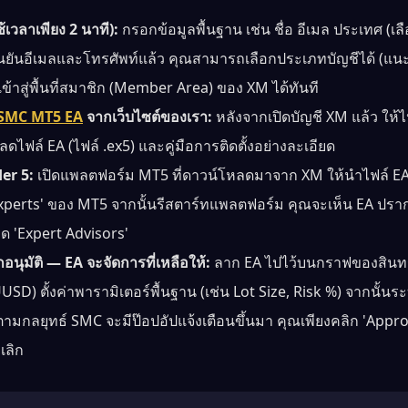
้เวลาเพียง 2 นาที):
กรอกข้อมูลพื้นฐาน เช่น ชื่อ อีเมล ประเทศ (เ
ืนยันอีเมลและโทรศัพท์แล้ว คุณสามารถเลือกประเภทบัญชีได้ (แน
เข้าสู่พื้นที่สมาชิก (Member Area) ของ XM ได้ทันที
 SMC MT5 EA
จากเว็บไซต์ของเรา:
หลังจากเปิดบัญชี XM แล้ว ให้ไ
ลดไฟล์ EA (ไฟล์ .ex5) และคู่มือการติดตั้งอย่างละเอียด
er 5:
เปิดแพลตฟอร์ม MT5 ที่ดาวน์โหลดมาจาก XM ให้นำไฟล์ EA
perts' ของ MT5 จากนั้นรีสตาร์ทแพลตฟอร์ม คุณจะเห็น EA ปรา
ด 'Expert Advisors'
ุมัติ — EA จะจัดการที่เหลือให้:
ลาก EA ไปไว้บนกราฟของสินทรั
SD) ตั้งค่าพารามิเตอร์พื้นฐาน (เช่น Lot Size, Risk %) จากนั้น
มกลยุทธ์ SMC จะมีป๊อปอัปแจ้งเตือนขึ้นมา คุณเพียงคลิก 'Appro
กเลิก