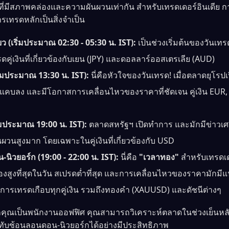
ลาที่มีสภาพคล่องและความผันผวนเท่ากัน สำหรับเทรดเดอร์อินเดีย
รเทรดหลักเป็นสิ่งจำเป็น
ียว (เริ่มประมาณ 02:30 - 05:30 น. IST):
เป็นช่วงเริ่มต้นของวันเท
คู่เงินที่เกี่ยวข้องกับเยน (JPY) และดอลลาร์ออสเตรเลีย (AUD)
ิ่มประมาณ 13:30 น. IST):
นี่คือหัวใจของวันเทรด! เมื่อตลาดยุโรปเ
ดแคบลง และมีโอกาสการเคลื่อนไหวของราคาที่ชัดเจน คู่เงิน EUR,
ิ่มประมาณ 19:00 น. IST):
ตลาดสหรัฐฯ เปิดทำการ และมักมีข่าวเ
นผวนสูงมาก โดยเฉพาะในคู่เงินที่เกี่ยวข้องกับ USD
นิวยอร์ก (19:00 - 22:00 น. IST):
นี่คือ
"เวลาทอง"
สำหรับเทรดเดอ
่องสูงที่สุดในวัน สเปรดต่ำที่สุด และการเคลื่อนไหวของราคามักมีแ
ับการเทรดเกือบทุกคู่เงิน รวมถึงทองคำ (XAUUSD) และดัชนีต่างๆ
ุณเป็นพนักงานออฟฟิศ คุณสามารถวิเคราะห์ตลาดในช่วงเย็นหลังเ
งทับซ้อนลอนดอน-นิวยอร์กได้อย่างมีประสิทธิภาพ