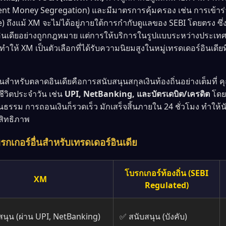
lient Money Segregation) และมีมาตรการคุ้มครอง เช่น การเข้า
ถึงแม้ XM จะไม่ได้อยู่ภายใต้การกำกับดูแลของ SEBI โดยตรง ซึ
อินเดียอย่างถูกกฎหมาย แต่การให้บริการในรูปแบบระหว่างประเทศ
้ ทำให้ XM เป็นตัวเลือกที่ได้รับความนิยมสูงในหมู่เทรดเดอร์อิน
่นสำหรับตลาดอินเดียคือการสนับสนุนสกุลเงินท้องถิ่นอย่างเต็มที่
ชีวิตประจำวัน เช่น
UPI, NetBanking, และบัตรเดบิต/เครดิต
โดย
ป็นธรรม การถอนเงินก็รวดเร็ว มักเสร็จสิ้นภายใน 24 ชั่วโมง ทำใ
สิทธิภาพ
รกเกอร์อื่นสำหรับเทรดเดอร์อินเดีย
โบรกเกอร์ท้องถิ่น (SEBI
XM
Regulated)
สนุน (ผ่าน UPI, NetBanking)
✅ สนับสนุน (บังคับ)