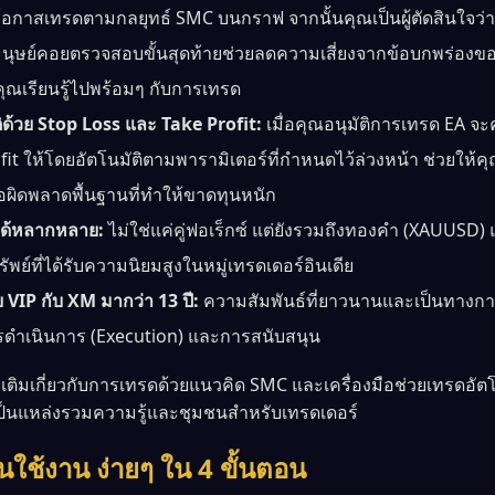
โอกาสเทรดตามกลยุทธ์ SMC บนกราฟ จากนั้นคุณเป็นผู้ตัดสินใจว่าจะ
มนุษย์คอยตรวจสอบขั้นสุดท้ายช่วยลดความเสี่ยงจากข้อบกพร่อง
คุณเรียนรู้ไปพร้อมๆ กับการเทรด
ิด้วย Stop Loss และ Take Profit:
เมื่อคุณอนุมัติการเทรด EA จ
it ให้โดยอัตโนมัติตามพารามิเตอร์ที่กำหนดไว้ล่วงหน้า ช่วยให้คุณ
ข้อผิดพลาดพื้นฐานที่ทำให้ขาดทุนหนัก
์ได้หลากหลาย:
ไม่ใช่แค่คู่ฟอเร็กซ์ แต่ยังรวมถึงทองคำ (XAUUSD) 
รัพย์ที่ได้รับความนิยมสูงในหมู่เทรดเดอร์อินเดีย
บ VIP กับ XM มากว่า 13 ปี:
ความสัมพันธ์ที่ยาวนานและเป็นทางการ
ดำเนินการ (Execution) และการสนับสนุน
เพิ่มเติมเกี่ยวกับการเทรดด้วยแนวคิด SMC และเครื่องมือช่วยเทรดอัต
เป็นแหล่งรวมความรู้และชุมชนสำหรับเทรดเดอร์
้นใช้งาน ง่ายๆ ใน 4 ขั้นตอน