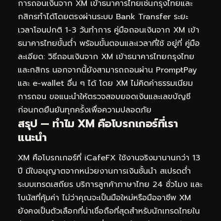
การถอนเงินจาก XM เข้าธนาคารไทยเช่นกรุงไทยและ
กสิกรทำได้โดยตรงผ่านระบบ Bank Transfer ระยะ
เวลาโอนปกติ 1-3 วันทำการ คู่มือถอนเงินจาก XM เข้า
ธนาคารไทยขั้นต่ำ พร้อมขั้นตอนและเวลาที่ใช้ อยู่ที่
คู่มือ
ละเอียด: วิธีถอนเงินจาก XM เข้าธนาคารไทยกรุงไทย
และกสิกร
นอกจากนี้ยังสามารถถอนผ่าน PromptPay
และ e-wallet อื่น ๆ ได้ โดย XM ไม่คิดค่าธรรมเนียม
การถอน ขอแนะนำให้ตรวจสอบยอดเงินและเลขบัญชี
ก่อนกดยืนยันทุกครั้งเพื่อความปลอดภัย
สรุป — ทำไม XM คือโบรกเกอร์ที่เรา
แนะนำ
XM คือโบรกเกอร์ที่ iCafeFX ใช้งานจริงมานานกว่า 13
ปี มีใบอนุญาตจากหน่วยงานการเงินชั้นนำ สเปรดต่ำ
ระบบเทรดเสถียร บริการลูกค้าภาษาไทย 24 ชั่วโมง และ
โบนัสที่คุ้มค่า ไม่ว่าคุณจะเป็นมือใหม่หรือมืออาชีพ XM
ยังคงเป็นตัวเลือกที่น่าเชื่อถือที่สุดสำหรับนักเทรดไทยใน