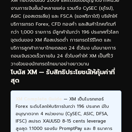
XM ก่อตั้งขึ้นในปี 2009 และได้รับใบอนุญาตจากหน่วย
งานการเงินชั้นนำหลายแห่ง รวมถึง CySEC (ยุโรป),
ASIC (ออสเตรเลีย) และ FSCA (แอฟริกาใต้) บริษัทให้
บริการเทรด Forex, CFD ทองคำ และสินค้าโภคภัณฑ์
กว่า 1,000 รายการ มีลูกค้าในกว่า 196 ประเทศทั่วโลก
จุดเด่นของ XM คือสเปรดต่ำ การเทรดไร้รีโคต และ
บริการลูกค้าภาษาไทยตลอด 24 ชั่วโมง นโยบายการ
ถอนเงินรวดเร็วภายใน 24 ชั่วโมงทำให้ XM เป็นที่ไว้
วางใจของนักเทรดไทยมาอย่างยาวนาน
โบนัส XM — รับสิทธิประโยชน์ให้คุ้มค่าที่
สุด
XM Complete Guide
— XM เป็นโบรกเกอร์
Forex ระดับโลกให้บริการในกว่า 196 ประเทศ มีใบ
อนุญาตจาก 4 หน่วยงาน (CySEC, ASIC, DFSA,
IFSC) สเปรด XAUUSD 8-15 cents leverage
สูงสุด 1:1000 รองรับ PromptPay และ 8 ธนาคาร