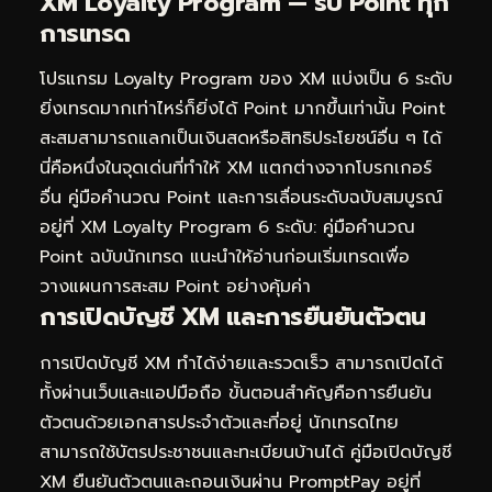
XM Loyalty Program — รับ Point ทุก
การเทรด
โปรแกรม Loyalty Program ของ XM แบ่งเป็น 6 ระดับ
ยิ่งเทรดมากเท่าไหร่ก็ยิ่งได้ Point มากขึ้นเท่านั้น Point
สะสมสามารถแลกเป็นเงินสดหรือสิทธิประโยชน์อื่น ๆ ได้
นี่คือหนึ่งในจุดเด่นที่ทำให้ XM แตกต่างจากโบรกเกอร์
อื่น คู่มือคำนวณ Point และการเลื่อนระดับฉบับสมบูรณ์
อยู่ที่
XM Loyalty Program 6 ระดับ: คู่มือคำนวณ
Point ฉบับนักเทรด
แนะนำให้อ่านก่อนเริ่มเทรดเพื่อ
วางแผนการสะสม Point อย่างคุ้มค่า
การเปิดบัญชี XM และการยืนยันตัวตน
การเปิดบัญชี XM ทำได้ง่ายและรวดเร็ว สามารถเปิดได้
ทั้งผ่านเว็บและแอปมือถือ ขั้นตอนสำคัญคือการยืนยัน
ตัวตนด้วยเอกสารประจำตัวและที่อยู่ นักเทรดไทย
สามารถใช้บัตรประชาชนและทะเบียนบ้านได้ คู่มือเปิดบัญชี
XM ยืนยันตัวตนและถอนเงินผ่าน PromptPay อยู่ที่