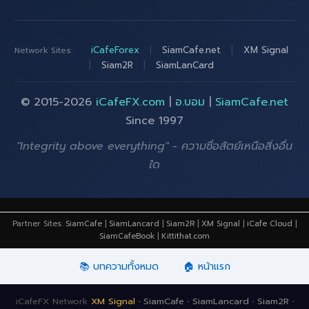
iCafeForex
|
SiamCafe.net
|
XM Signal
Network Sites:
|
Siam2R
|
SiamLanCard
© 2015-2026
iCafeFX.com
|
อ.บอม
|
SiamCafe.net
Since 1997
"Integrity above everything" - ความซื่อสัตย์เหนือสิ่งอื่น
ใด
Partner Sites:
SiamCafe
|
SiamLancard
|
Siam2R
|
XM Signal
|
iCafe Cloud
|
SiamCafeBook
|
Kittithat.com
📚 บทความทั้งหมด
🏠 หน้าแรก
iCafeFX Network
XM Signal
·
SiamCafe
·
SiamLancard
·
Siam2R
·