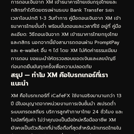
การถอนเงินจาก XM เข้าธนาคารไทยเช่นกรุงไทยและ
กสิกรทำได้โดยตรงผ่านระบบ Bank Transfer ระยะ
เวลาโอนปกติ 1-3 วันทำการ คู่มือถอนเงินจาก XM เข้า
ธนาคารไทยขั้นต่ำ พร้อมขั้นตอนและเวลาที่ใช้ อยู่ที่
คู่มือ
ละเอียด: วิธีถอนเงินจาก XM เข้าธนาคารไทยกรุงไทย
และกสิกร
นอกจากนี้ยังสามารถถอนผ่าน PromptPay
และ e-wallet อื่น ๆ ได้ โดย XM ไม่คิดค่าธรรมเนียม
การถอน ขอแนะนำให้ตรวจสอบยอดเงินและเลขบัญชี
ก่อนกดยืนยันทุกครั้งเพื่อความปลอดภัย
สรุป — ทำไม XM คือโบรกเกอร์ที่เรา
แนะนำ
XM คือโบรกเกอร์ที่ iCafeFX ใช้งานจริงมานานกว่า 13
ปี มีใบอนุญาตจากหน่วยงานการเงินชั้นนำ สเปรดต่ำ
ระบบเทรดเสถียร บริการลูกค้าภาษาไทย 24 ชั่วโมง และ
โบนัสที่คุ้มค่า ไม่ว่าคุณจะเป็นมือใหม่หรือมืออาชีพ XM
ยังคงเป็นตัวเลือกที่น่าเชื่อถือที่สุดสำหรับนักเทรดไทยใน