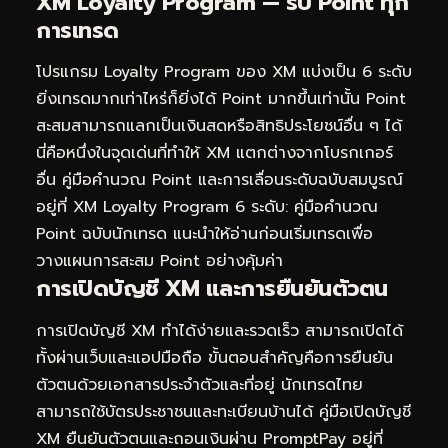
XM Loyalty Program — รับ Point ทุก
การเทรด
โปรแกรม Loyalty Program ของ XM แบ่งเป็น 6 ระดับ
ยิ่งเทรดมากเท่าไหร่ก็ยิ่งได้ Point มากขึ้นเท่านั้น Point
สะสมสามารถแลกเป็นเงินสดหรือสิทธิประโยชน์อื่น ๆ ได้
นี่คือหนึ่งในจุดเด่นที่ทำให้ XM แตกต่างจากโบรกเกอร์
อื่น คู่มือคำนวณ Point และการเลื่อนระดับฉบับสมบูรณ์
อยู่ที่
XM Loyalty Program 6 ระดับ: คู่มือคำนวณ
Point ฉบับนักเทรด
แนะนำให้อ่านก่อนเริ่มเทรดเพื่อ
วางแผนการสะสม Point อย่างคุ้มค่า
การเปิดบัญชี XM และการยืนยันตัวตน
การเปิดบัญชี XM ทำได้ง่ายและรวดเร็ว สามารถเปิดได้
ทั้งผ่านเว็บและแอปมือถือ ขั้นตอนสำคัญคือการยืนยัน
ตัวตนด้วยเอกสารประจำตัวและที่อยู่ นักเทรดไทย
สามารถใช้บัตรประชาชนและทะเบียนบ้านได้ คู่มือเปิดบัญชี
XM ยืนยันตัวตนและถอนเงินผ่าน PromptPay อยู่ที่