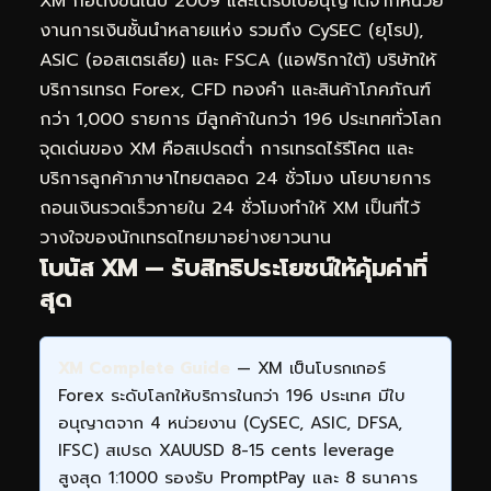
XM ก่อตั้งขึ้นในปี 2009 และได้รับใบอนุญาตจากหน่วย
งานการเงินชั้นนำหลายแห่ง รวมถึง CySEC (ยุโรป),
ASIC (ออสเตรเลีย) และ FSCA (แอฟริกาใต้) บริษัทให้
บริการเทรด Forex, CFD ทองคำ และสินค้าโภคภัณฑ์
กว่า 1,000 รายการ มีลูกค้าในกว่า 196 ประเทศทั่วโลก
จุดเด่นของ XM คือสเปรดต่ำ การเทรดไร้รีโคต และ
บริการลูกค้าภาษาไทยตลอด 24 ชั่วโมง นโยบายการ
ถอนเงินรวดเร็วภายใน 24 ชั่วโมงทำให้ XM เป็นที่ไว้
วางใจของนักเทรดไทยมาอย่างยาวนาน
โบนัส XM — รับสิทธิประโยชน์ให้คุ้มค่าที่
สุด
XM Complete Guide
— XM เป็นโบรกเกอร์
Forex ระดับโลกให้บริการในกว่า 196 ประเทศ มีใบ
อนุญาตจาก 4 หน่วยงาน (CySEC, ASIC, DFSA,
IFSC) สเปรด XAUUSD 8-15 cents leverage
สูงสุด 1:1000 รองรับ PromptPay และ 8 ธนาคาร