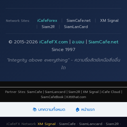
iCafeForex
|
SiamCafe.net
|
XM Signal
Network Sites:
|
Siam2R
|
SiamLanCard
© 2015-2026
iCafeFX.com
|
อ.บอม
|
SiamCafe.net
Since 1997
"Integrity above everything" - ความซื่อสัตย์เหนือสิ่งอื่น
ใด
Partner Sites:
SiamCafe
|
SiamLancard
|
Siam2R
|
XM Signal
|
iCafe Cloud
|
SiamCafeBook
|
Kittithat.com
📚 บทความทั้งหมด
🏠 หน้าแรก
iCafeFX Network
XM Signal
·
SiamCafe
·
SiamLancard
·
Siam2R
·