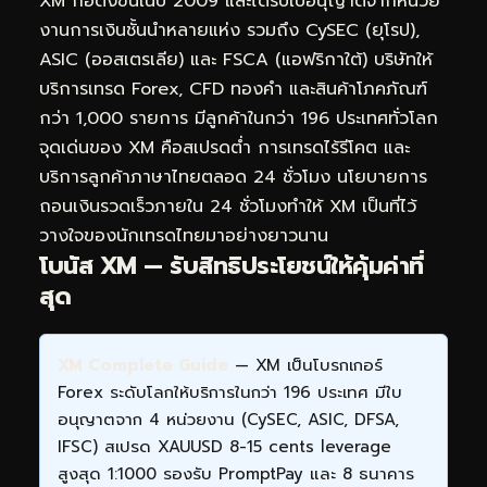
XM ก่อตั้งขึ้นในปี 2009 และได้รับใบอนุญาตจากหน่วย
งานการเงินชั้นนำหลายแห่ง รวมถึง CySEC (ยุโรป),
ASIC (ออสเตรเลีย) และ FSCA (แอฟริกาใต้) บริษัทให้
บริการเทรด Forex, CFD ทองคำ และสินค้าโภคภัณฑ์
กว่า 1,000 รายการ มีลูกค้าในกว่า 196 ประเทศทั่วโลก
จุดเด่นของ XM คือสเปรดต่ำ การเทรดไร้รีโคต และ
บริการลูกค้าภาษาไทยตลอด 24 ชั่วโมง นโยบายการ
ถอนเงินรวดเร็วภายใน 24 ชั่วโมงทำให้ XM เป็นที่ไว้
วางใจของนักเทรดไทยมาอย่างยาวนาน
โบนัส XM — รับสิทธิประโยชน์ให้คุ้มค่าที่
สุด
XM Complete Guide
— XM เป็นโบรกเกอร์
Forex ระดับโลกให้บริการในกว่า 196 ประเทศ มีใบ
อนุญาตจาก 4 หน่วยงาน (CySEC, ASIC, DFSA,
IFSC) สเปรด XAUUSD 8-15 cents leverage
สูงสุด 1:1000 รองรับ PromptPay และ 8 ธนาคาร