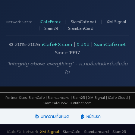
iCafeForex
|
SiamCafe.net
|
XM Signal
Network Sites:
|
Siam2R
|
SiamLanCard
© 2015-2026
iCafeFX.com
|
อ.บอม
|
SiamCafe.net
Since 1997
"Integrity above everything" - ความซื่อสัตย์เหนือสิ่งอื่น
ใด
Partner Sites:
SiamCafe
|
SiamLancard
|
Siam2R
|
XM Signal
|
iCafe Cloud
|
SiamCafeBook
|
Kittithat.com
📚 บทความทั้งหมด
🏠 หน้าแรก
iCafeFX Network
XM Signal
·
SiamCafe
·
SiamLancard
·
Siam2R
·