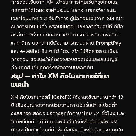
การถอนเงินจาก XM เข้าธนาคารไทยเช่นกรุงไทยและ
กสิกรทำได้โดยตรงผ่านระบบ Bank Transfer ระยะ
เวลาโอนปกติ 1-3 วันทำการ คู่มือถอนเงินจาก XM เข้า
ธนาคารไทยขั้นต่ำ พร้อมขั้นตอนและเวลาที่ใช้ อยู่ที่
คู่มือ
ละเอียด: วิธีถอนเงินจาก XM เข้าธนาคารไทยกรุงไทย
และกสิกร
นอกจากนี้ยังสามารถถอนผ่าน PromptPay
และ e-wallet อื่น ๆ ได้ โดย XM ไม่คิดค่าธรรมเนียม
การถอน ขอแนะนำให้ตรวจสอบยอดเงินและเลขบัญชี
ก่อนกดยืนยันทุกครั้งเพื่อความปลอดภัย
สรุป — ทำไม XM คือโบรกเกอร์ที่เรา
แนะนำ
XM คือโบรกเกอร์ที่ iCafeFX ใช้งานจริงมานานกว่า 13
ปี มีใบอนุญาตจากหน่วยงานการเงินชั้นนำ สเปรดต่ำ
ระบบเทรดเสถียร บริการลูกค้าภาษาไทย 24 ชั่วโมง และ
โบนัสที่คุ้มค่า ไม่ว่าคุณจะเป็นมือใหม่หรือมืออาชีพ XM
ยังคงเป็นตัวเลือกที่น่าเชื่อถือที่สุดสำหรับนักเทรดไทยใน