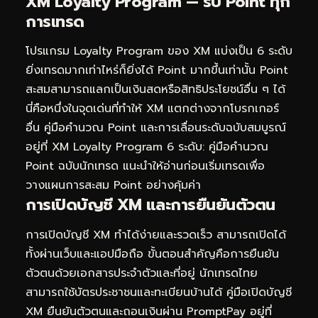
XM Loyalty Program — รับ Point ทุก
การเทรด
โปรแกรม Loyalty Program ของ XM แบ่งเป็น 6 ระดับ
ยิ่งเทรดมากเท่าไหร่ก็ยิ่งได้ Point มากขึ้นเท่านั้น Point
สะสมสามารถแลกเป็นเงินสดหรือสิทธิประโยชน์อื่น ๆ ได้
นี่คือหนึ่งในจุดเด่นที่ทำให้ XM แตกต่างจากโบรกเกอร์
อื่น คู่มือคำนวณ Point และการเลื่อนระดับฉบับสมบูรณ์
อยู่ที่
XM Loyalty Program 6 ระดับ: คู่มือคำนวณ
Point ฉบับนักเทรด
แนะนำให้อ่านก่อนเริ่มเทรดเพื่อ
วางแผนการสะสม Point อย่างคุ้มค่า
การเปิดบัญชี XM และการยืนยันตัวตน
การเปิดบัญชี XM ทำได้ง่ายและรวดเร็ว สามารถเปิดได้
ทั้งผ่านเว็บและแอปมือถือ ขั้นตอนสำคัญคือการยืนยัน
ตัวตนด้วยเอกสารประจำตัวและที่อยู่ นักเทรดไทย
สามารถใช้บัตรประชาชนและทะเบียนบ้านได้ คู่มือเปิดบัญชี
XM ยืนยันตัวตนและถอนเงินผ่าน PromptPay อยู่ที่