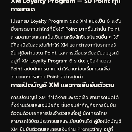
XM Loyalty Program — รับ Point ทุก
การเทรด
โปรแกรม Loyalty Program ของ XM แบ่งเป็น 6 ระดับ
ยิ่งเทรดมากเท่าไหร่ก็ยิ่งได้ Point มากขึ้นเท่านั้น Point
สะสมสามารถแลกเป็นเงินสดหรือสิทธิประโยชน์อื่น ๆ ได้
นี่คือหนึ่งในจุดเด่นที่ทำให้ XM แตกต่างจากโบรกเกอร์
อื่น คู่มือคำนวณ Point และการเลื่อนระดับฉบับสมบูรณ์
อยู่ที่
XM Loyalty Program 6 ระดับ: คู่มือคำนวณ
Point ฉบับนักเทรด
แนะนำให้อ่านก่อนเริ่มเทรดเพื่อ
วางแผนการสะสม Point อย่างคุ้มค่า
การเปิดบัญชี XM และการยืนยันตัวตน
การเปิดบัญชี XM ทำได้ง่ายและรวดเร็ว สามารถเปิดได้
ทั้งผ่านเว็บและแอปมือถือ ขั้นตอนสำคัญคือการยืนยัน
ตัวตนด้วยเอกสารประจำตัวและที่อยู่ นักเทรดไทย
สามารถใช้บัตรประชาชนและทะเบียนบ้านได้ คู่มือเปิดบัญชี
XM ยืนยันตัวตนและถอนเงินผ่าน PromptPay อยู่ที่