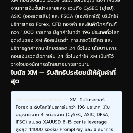
XM ก่อตั้งขึ้นในปี 2009 และได้รับใบอนุญาตจากหน่วย
งานการเงินชั้นนำหลายแห่ง รวมถึง CySEC (ยุโรป),
ASIC (ออสเตรเลีย) และ FSCA (แอฟริกาใต้) บริษัทให้
บริการเทรด Forex, CFD ทองคำ และสินค้าโภคภัณฑ์
กว่า 1,000 รายการ มีลูกค้าในกว่า 196 ประเทศทั่วโลก
จุดเด่นของ XM คือสเปรดต่ำ การเทรดไร้รีโคต และ
บริการลูกค้าภาษาไทยตลอด 24 ชั่วโมง นโยบายการ
ถอนเงินรวดเร็วภายใน 24 ชั่วโมงทำให้ XM เป็นที่ไว้
วางใจของนักเทรดไทยมาอย่างยาวนาน
โบนัส XM — รับสิทธิประโยชน์ให้คุ้มค่าที่
สุด
XM Complete Guide
— XM เป็นโบรกเกอร์
Forex ระดับโลกให้บริการในกว่า 196 ประเทศ มีใบ
อนุญาตจาก 4 หน่วยงาน (CySEC, ASIC, DFSA,
IFSC) สเปรด XAUUSD 8-15 cents leverage
สูงสุด 1:1000 รองรับ PromptPay และ 8 ธนาคาร