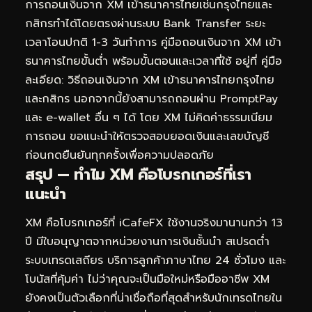
การถอนเงินจาก XM เข้าธนาคารไทยเช่นกรุงไทยและ
กสิกรทำได้โดยตรงผ่านระบบ Bank Transfer ระยะ
เวลาโอนปกติ 1-3 วันทำการ คู่มือถอนเงินจาก XM เข้า
ธนาคารไทยขั้นต่ำ พร้อมขั้นตอนและเวลาที่ใช้ อยู่ที่
คู่มือ
ละเอียด: วิธีถอนเงินจาก XM เข้าธนาคารไทยกรุงไทย
และกสิกร
นอกจากนี้ยังสามารถถอนผ่าน PromptPay
และ e-wallet อื่น ๆ ได้ โดย XM ไม่คิดค่าธรรมเนียม
การถอน ขอแนะนำให้ตรวจสอบยอดเงินและเลขบัญชี
ก่อนกดยืนยันทุกครั้งเพื่อความปลอดภัย
สรุป — ทำไม XM คือโบรกเกอร์ที่เรา
แนะนำ
XM คือโบรกเกอร์ที่ iCafeFX ใช้งานจริงมานานกว่า 13
ปี มีใบอนุญาตจากหน่วยงานการเงินชั้นนำ สเปรดต่ำ
ระบบเทรดเสถียร บริการลูกค้าภาษาไทย 24 ชั่วโมง และ
โบนัสที่คุ้มค่า ไม่ว่าคุณจะเป็นมือใหม่หรือมืออาชีพ XM
ยังคงเป็นตัวเลือกที่น่าเชื่อถือที่สุดสำหรับนักเทรดไทยใน