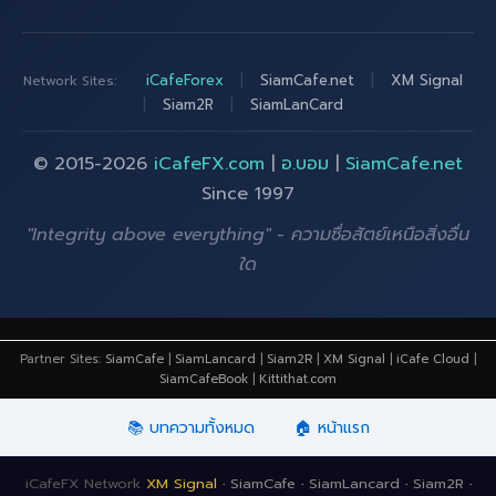
iCafeForex
|
SiamCafe.net
|
XM Signal
Network Sites:
|
Siam2R
|
SiamLanCard
© 2015-2026
iCafeFX.com
|
อ.บอม
|
SiamCafe.net
Since 1997
"Integrity above everything" - ความซื่อสัตย์เหนือสิ่งอื่น
ใด
Partner Sites:
SiamCafe
|
SiamLancard
|
Siam2R
|
XM Signal
|
iCafe Cloud
|
SiamCafeBook
|
Kittithat.com
📚 บทความทั้งหมด
🏠 หน้าแรก
iCafeFX Network
XM Signal
·
SiamCafe
·
SiamLancard
·
Siam2R
·