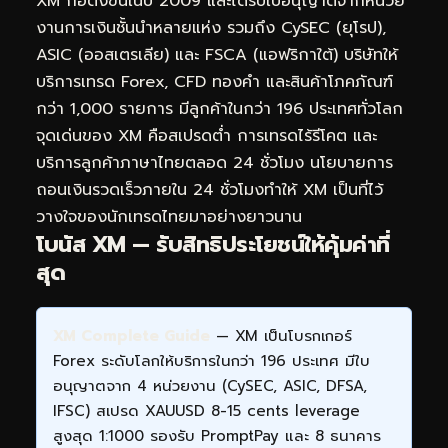
XM ก่อตั้งขึ้นในปี 2009 และได้รับใบอนุญาตจากหน่วย
งานการเงินชั้นนำหลายแห่ง รวมถึง CySEC (ยุโรป),
ASIC (ออสเตรเลีย) และ FSCA (แอฟริกาใต้) บริษัทให้
บริการเทรด Forex, CFD ทองคำ และสินค้าโภคภัณฑ์
กว่า 1,000 รายการ มีลูกค้าในกว่า 196 ประเทศทั่วโลก
จุดเด่นของ XM คือสเปรดต่ำ การเทรดไร้รีโคต และ
บริการลูกค้าภาษาไทยตลอด 24 ชั่วโมง นโยบายการ
ถอนเงินรวดเร็วภายใน 24 ชั่วโมงทำให้ XM เป็นที่ไว้
วางใจของนักเทรดไทยมาอย่างยาวนาน
โบนัส XM — รับสิทธิประโยชน์ให้คุ้มค่าที่
สุด
XM Complete Guide
— XM เป็นโบรกเกอร์
Forex ระดับโลกให้บริการในกว่า 196 ประเทศ มีใบ
อนุญาตจาก 4 หน่วยงาน (CySEC, ASIC, DFSA,
IFSC) สเปรด XAUUSD 8-15 cents leverage
สูงสุด 1:1000 รองรับ PromptPay และ 8 ธนาคาร