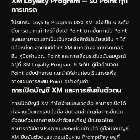
XM Loyalty Program — รับ Point ทุก
การเทรด
โปรแกรม Loyalty Program ของ XM แบ่งเป็น 6 ระดับ
ยิ่งเทรดมากเท่าไหร่ก็ยิ่งได้ Point มากขึ้นเท่านั้น Point
สะสมสามารถแลกเป็นเงินสดหรือสิทธิประโยชน์อื่น ๆ ได้
นี่คือหนึ่งในจุดเด่นที่ทำให้ XM แตกต่างจากโบรกเกอร์
อื่น คู่มือคำนวณ Point และการเลื่อนระดับฉบับสมบูรณ์
อยู่ที่
XM Loyalty Program 6 ระดับ: คู่มือคำนวณ
Point ฉบับนักเทรด
แนะนำให้อ่านก่อนเริ่มเทรดเพื่อ
วางแผนการสะสม Point อย่างคุ้มค่า
การเปิดบัญชี XM และการยืนยันตัวตน
การเปิดบัญชี XM ทำได้ง่ายและรวดเร็ว สามารถเปิดได้
ทั้งผ่านเว็บและแอปมือถือ ขั้นตอนสำคัญคือการยืนยัน
ตัวตนด้วยเอกสารประจำตัวและที่อยู่ นักเทรดไทย
สามารถใช้บัตรประชาชนและทะเบียนบ้านได้ คู่มือเปิดบัญชี
XM ยืนยันตัวตนและถอนเงินผ่าน PromptPay อยู่ที่