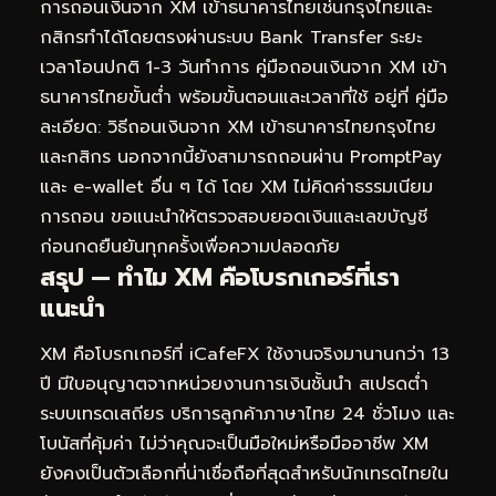
การถอนเงินจาก XM เข้าธนาคารไทยเช่นกรุงไทยและ
กสิกรทำได้โดยตรงผ่านระบบ Bank Transfer ระยะ
เวลาโอนปกติ 1-3 วันทำการ คู่มือถอนเงินจาก XM เข้า
ธนาคารไทยขั้นต่ำ พร้อมขั้นตอนและเวลาที่ใช้ อยู่ที่
คู่มือ
ละเอียด: วิธีถอนเงินจาก XM เข้าธนาคารไทยกรุงไทย
และกสิกร
นอกจากนี้ยังสามารถถอนผ่าน PromptPay
และ e-wallet อื่น ๆ ได้ โดย XM ไม่คิดค่าธรรมเนียม
การถอน ขอแนะนำให้ตรวจสอบยอดเงินและเลขบัญชี
ก่อนกดยืนยันทุกครั้งเพื่อความปลอดภัย
สรุป — ทำไม XM คือโบรกเกอร์ที่เรา
แนะนำ
XM คือโบรกเกอร์ที่ iCafeFX ใช้งานจริงมานานกว่า 13
ปี มีใบอนุญาตจากหน่วยงานการเงินชั้นนำ สเปรดต่ำ
ระบบเทรดเสถียร บริการลูกค้าภาษาไทย 24 ชั่วโมง และ
โบนัสที่คุ้มค่า ไม่ว่าคุณจะเป็นมือใหม่หรือมืออาชีพ XM
ยังคงเป็นตัวเลือกที่น่าเชื่อถือที่สุดสำหรับนักเทรดไทยใน