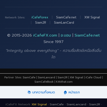
iCafeForex
|
SiamCafe.net
|
XM Signal
Network Sites:
|
Siam2R
|
SiamLanCard
© 2015-2026
iCafeFX.com
|
อ.บอม
|
SiamCafe.net
Since 1997
"Integrity above everything" - ความซื่อสัตย์เหนือสิ่งอื่น
ใด
Partner Sites:
SiamCafe
|
SiamLancard
|
Siam2R
|
XM Signal
|
iCafe Cloud
|
SiamCafeBook
|
Kittithat.com
📚 บทความทั้งหมด
🏠 หน้าแรก
iCafeFX Network
XM Signal
·
SiamCafe
·
SiamLancard
·
Siam2R
·