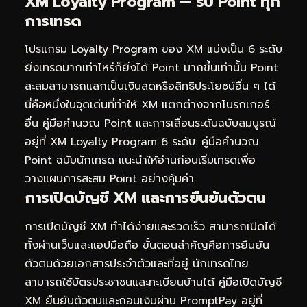
XM Loyalty Program — รับ Point ทุก
การเทรด
โปรแกรม Loyalty Program ของ XM แบ่งเป็น 6 ระดับ
ยิ่งเทรดมากเท่าไหร่ก็ยิ่งได้ Point มากขึ้นเท่านั้น Point
สะสมสามารถแลกเป็นเงินสดหรือสิทธิประโยชน์อื่น ๆ ได้
นี่คือหนึ่งในจุดเด่นที่ทำให้ XM แตกต่างจากโบรกเกอร์
อื่น คู่มือคำนวณ Point และการเลื่อนระดับฉบับสมบูรณ์
อยู่ที่
XM Loyalty Program 6 ระดับ: คู่มือคำนวณ
Point ฉบับนักเทรด
แนะนำให้อ่านก่อนเริ่มเทรดเพื่อ
วางแผนการสะสม Point อย่างคุ้มค่า
การเปิดบัญชี XM และการยืนยันตัวตน
การเปิดบัญชี XM ทำได้ง่ายและรวดเร็ว สามารถเปิดได้
ทั้งผ่านเว็บและแอปมือถือ ขั้นตอนสำคัญคือการยืนยัน
ตัวตนด้วยเอกสารประจำตัวและที่อยู่ นักเทรดไทย
สามารถใช้บัตรประชาชนและทะเบียนบ้านได้ คู่มือเปิดบัญชี
XM ยืนยันตัวตนและถอนเงินผ่าน PromptPay อยู่ที่