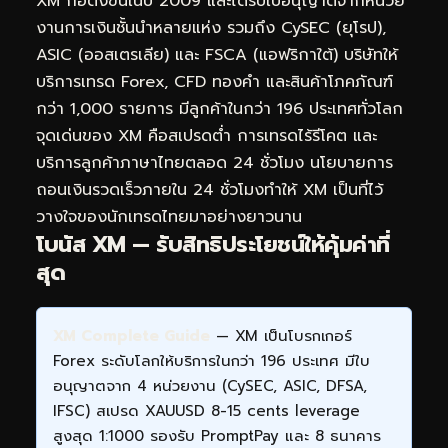
XM ก่อตั้งขึ้นในปี 2009 และได้รับใบอนุญาตจากหน่วย
งานการเงินชั้นนำหลายแห่ง รวมถึง CySEC (ยุโรป),
ASIC (ออสเตรเลีย) และ FSCA (แอฟริกาใต้) บริษัทให้
บริการเทรด Forex, CFD ทองคำ และสินค้าโภคภัณฑ์
กว่า 1,000 รายการ มีลูกค้าในกว่า 196 ประเทศทั่วโลก
จุดเด่นของ XM คือสเปรดต่ำ การเทรดไร้รีโคต และ
บริการลูกค้าภาษาไทยตลอด 24 ชั่วโมง นโยบายการ
ถอนเงินรวดเร็วภายใน 24 ชั่วโมงทำให้ XM เป็นที่ไว้
วางใจของนักเทรดไทยมาอย่างยาวนาน
โบนัส XM — รับสิทธิประโยชน์ให้คุ้มค่าที่
สุด
XM Complete Guide
— XM เป็นโบรกเกอร์
Forex ระดับโลกให้บริการในกว่า 196 ประเทศ มีใบ
อนุญาตจาก 4 หน่วยงาน (CySEC, ASIC, DFSA,
IFSC) สเปรด XAUUSD 8-15 cents leverage
สูงสุด 1:1000 รองรับ PromptPay และ 8 ธนาคาร