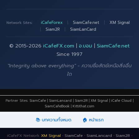
iCafeForex
|
SiamCafe.net
|
XM Signal
Network Sites:
|
Siam2R
|
SiamLanCard
© 2015-2026
iCafeFX.com
|
อ.บอม
|
SiamCafe.net
Since 1997
"Integrity above everything" - ความซื่อสัตย์เหนือสิ่งอื่น
ใด
Partner Sites:
SiamCafe
|
SiamLancard
|
Siam2R
|
XM Signal
|
iCafe Cloud
|
SiamCafeBook
|
Kittithat.com
📚 บทความทั้งหมด
🏠 หน้าแรก
iCafeFX Network
XM Signal
·
SiamCafe
·
SiamLancard
·
Siam2R
·