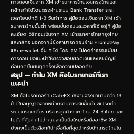
การถอนเงินจาก XM เข้าธนาคารไทยเช่นกรุงไทยและ
กสิกรทำได้โดยตรงผ่านระบบ Bank Transfer ระยะ
เวลาโอนปกติ 1-3 วันทำการ คู่มือถอนเงินจาก XM เข้า
ธนาคารไทยขั้นต่ำ พร้อมขั้นตอนและเวลาที่ใช้ อยู่ที่
คู่มือ
ละเอียด: วิธีถอนเงินจาก XM เข้าธนาคารไทยกรุงไทย
และกสิกร
นอกจากนี้ยังสามารถถอนผ่าน PromptPay
และ e-wallet อื่น ๆ ได้ โดย XM ไม่คิดค่าธรรมเนียม
การถอน ขอแนะนำให้ตรวจสอบยอดเงินและเลขบัญชี
ก่อนกดยืนยันทุกครั้งเพื่อความปลอดภัย
สรุป — ทำไม XM คือโบรกเกอร์ที่เรา
แนะนำ
XM คือโบรกเกอร์ที่ iCafeFX ใช้งานจริงมานานกว่า 13
ปี มีใบอนุญาตจากหน่วยงานการเงินชั้นนำ สเปรดต่ำ
ระบบเทรดเสถียร บริการลูกค้าภาษาไทย 24 ชั่วโมง และ
โบนัสที่คุ้มค่า ไม่ว่าคุณจะเป็นมือใหม่หรือมืออาชีพ XM
ยังคงเป็นตัวเลือกที่น่าเชื่อถือที่สุดสำหรับนักเทรดไทยใน