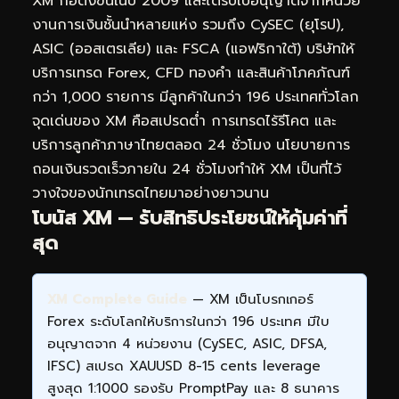
XM ก่อตั้งขึ้นในปี 2009 และได้รับใบอนุญาตจากหน่วย
งานการเงินชั้นนำหลายแห่ง รวมถึง CySEC (ยุโรป),
ASIC (ออสเตรเลีย) และ FSCA (แอฟริกาใต้) บริษัทให้
บริการเทรด Forex, CFD ทองคำ และสินค้าโภคภัณฑ์
กว่า 1,000 รายการ มีลูกค้าในกว่า 196 ประเทศทั่วโลก
จุดเด่นของ XM คือสเปรดต่ำ การเทรดไร้รีโคต และ
บริการลูกค้าภาษาไทยตลอด 24 ชั่วโมง นโยบายการ
ถอนเงินรวดเร็วภายใน 24 ชั่วโมงทำให้ XM เป็นที่ไว้
วางใจของนักเทรดไทยมาอย่างยาวนาน
โบนัส XM — รับสิทธิประโยชน์ให้คุ้มค่าที่
สุด
XM Complete Guide
— XM เป็นโบรกเกอร์
Forex ระดับโลกให้บริการในกว่า 196 ประเทศ มีใบ
อนุญาตจาก 4 หน่วยงาน (CySEC, ASIC, DFSA,
IFSC) สเปรด XAUUSD 8-15 cents leverage
สูงสุด 1:1000 รองรับ PromptPay และ 8 ธนาคาร