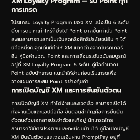
XM Loyalty Program — รับ Point ทุก
การเทรด
โปรแกรม Loyalty Program ของ XM แบ่งเป็น 6 ระดับ
ยิ่งเทรดมากเท่าไหร่ก็ยิ่งได้ Point มากขึ้นเท่านั้น Point
สะสมสามารถแลกเป็นเงินสดหรือสิทธิประโยชน์อื่น ๆ ได้
นี่คือหนึ่งในจุดเด่นที่ทำให้ XM แตกต่างจากโบรกเกอร์
อื่น คู่มือคำนวณ Point และการเลื่อนระดับฉบับสมบูรณ์
อยู่ที่
XM Loyalty Program 6 ระดับ: คู่มือคำนวณ
Point ฉบับนักเทรด
แนะนำให้อ่านก่อนเริ่มเทรดเพื่อ
วางแผนการสะสม Point อย่างคุ้มค่า
การเปิดบัญชี XM และการยืนยันตัวตน
การเปิดบัญชี XM ทำได้ง่ายและรวดเร็ว สามารถเปิดได้
ทั้งผ่านเว็บและแอปมือถือ ขั้นตอนสำคัญคือการยืนยัน
ตัวตนด้วยเอกสารประจำตัวและที่อยู่ นักเทรดไทย
สามารถใช้บัตรประชาชนและทะเบียนบ้านได้ คู่มือเปิดบัญชี
XM ยืนยันตัวตนและถอนเงินผ่าน PromptPay อยู่ที่