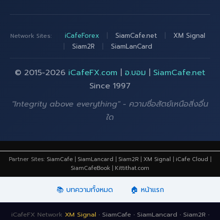
iCafeForex
|
SiamCafe.net
|
XM Signal
Network Sites:
|
Siam2R
|
SiamLanCard
© 2015-2026
iCafeFX.com
|
อ.บอม
|
SiamCafe.net
Since 1997
"Integrity above everything" - ความซื่อสัตย์เหนือสิ่งอื่น
ใด
Partner Sites:
SiamCafe
|
SiamLancard
|
Siam2R
|
XM Signal
|
iCafe Cloud
|
SiamCafeBook
|
Kittithat.com
📚 บทความทั้งหมด
🏠 หน้าแรก
iCafeFX Network
XM Signal
·
SiamCafe
·
SiamLancard
·
Siam2R
·