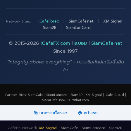
iCafeForex
|
SiamCafe.net
|
XM Signal
Network Sites:
|
Siam2R
|
SiamLanCard
© 2015-2026
iCafeFX.com
|
อ.บอม
|
SiamCafe.net
Since 1997
"Integrity above everything" - ความซื่อสัตย์เหนือสิ่งอื่น
ใด
Partner Sites:
SiamCafe
|
SiamLancard
|
Siam2R
|
XM Signal
|
iCafe Cloud
|
SiamCafeBook
|
Kittithat.com
📚 บทความทั้งหมด
🏠 หน้าแรก
iCafeFX Network
XM Signal
·
SiamCafe
·
SiamLancard
·
Siam2R
·