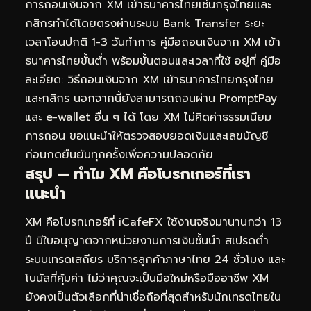
การถอนเงินจาก XM เข้าธนาคารไทยเช่นกรุงไทยและ
กสิกรทำได้โดยตรงผ่านระบบ Bank Transfer ระยะ
เวลาโอนปกติ 1-3 วันทำการ คู่มือถอนเงินจาก XM เข้า
ธนาคารไทยขั้นต่ำ พร้อมขั้นตอนและเวลาที่ใช้ อยู่ที่
คู่มือ
ละเอียด: วิธีถอนเงินจาก XM เข้าธนาคารไทยกรุงไทย
และกสิกร
นอกจากนี้ยังสามารถถอนผ่าน PromptPay
และ e-wallet อื่น ๆ ได้ โดย XM ไม่คิดค่าธรรมเนียม
การถอน ขอแนะนำให้ตรวจสอบยอดเงินและเลขบัญชี
ก่อนกดยืนยันทุกครั้งเพื่อความปลอดภัย
สรุป — ทำไม XM คือโบรกเกอร์ที่เรา
แนะนำ
XM คือโบรกเกอร์ที่ iCafeFX ใช้งานจริงมานานกว่า 13
ปี มีใบอนุญาตจากหน่วยงานการเงินชั้นนำ สเปรดต่ำ
ระบบเทรดเสถียร บริการลูกค้าภาษาไทย 24 ชั่วโมง และ
โบนัสที่คุ้มค่า ไม่ว่าคุณจะเป็นมือใหม่หรือมืออาชีพ XM
ยังคงเป็นตัวเลือกที่น่าเชื่อถือที่สุดสำหรับนักเทรดไทยใน