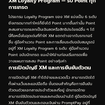
XM Loyalty Program — รับ Point ทุก
การเทรด
โปรแกรม Loyalty Program ของ XM แบ่งเป็น 6 ระดับ
ยิ่งเทรดมากเท่าไหร่ก็ยิ่งได้ Point มากขึ้นเท่านั้น Point
สะสมสามารถแลกเป็นเงินสดหรือสิทธิประโยชน์อื่น ๆ ได้
นี่คือหนึ่งในจุดเด่นที่ทำให้ XM แตกต่างจากโบรกเกอร์
อื่น คู่มือคำนวณ Point และการเลื่อนระดับฉบับสมบูรณ์
อยู่ที่
XM Loyalty Program 6 ระดับ: คู่มือคำนวณ
Point ฉบับนักเทรด
แนะนำให้อ่านก่อนเริ่มเทรดเพื่อ
วางแผนการสะสม Point อย่างคุ้มค่า
การเปิดบัญชี XM และการยืนยันตัวตน
การเปิดบัญชี XM ทำได้ง่ายและรวดเร็ว สามารถเปิดได้
ทั้งผ่านเว็บและแอปมือถือ ขั้นตอนสำคัญคือการยืนยัน
ตัวตนด้วยเอกสารประจำตัวและที่อยู่ นักเทรดไทย
สามารถใช้บัตรประชาชนและทะเบียนบ้านได้ คู่มือเปิดบัญชี
XM ยืนยันตัวตนและถอนเงินผ่าน PromptPay อยู่ที่