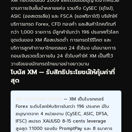
XM ก่อตั้งขึ้นในปี 2009 และได้รับใบอนุญาตจากหน่วย
งานการเงินชั้นนำหลายแห่ง รวมถึง CySEC (ยุโรป),
ASIC (ออสเตรเลีย) และ FSCA (แอฟริกาใต้) บริษัทให้
บริการเทรด Forex, CFD ทองคำ และสินค้าโภคภัณฑ์
กว่า 1,000 รายการ มีลูกค้าในกว่า 196 ประเทศทั่วโลก
จุดเด่นของ XM คือสเปรดต่ำ การเทรดไร้รีโคต และ
บริการลูกค้าภาษาไทยตลอด 24 ชั่วโมง นโยบายการ
ถอนเงินรวดเร็วภายใน 24 ชั่วโมงทำให้ XM เป็นที่ไว้
วางใจของนักเทรดไทยมาอย่างยาวนาน
โบนัส XM — รับสิทธิประโยชน์ให้คุ้มค่าที่
สุด
XM Complete Guide
— XM เป็นโบรกเกอร์
Forex ระดับโลกให้บริการในกว่า 196 ประเทศ มีใบ
อนุญาตจาก 4 หน่วยงาน (CySEC, ASIC, DFSA,
IFSC) สเปรด XAUUSD 8-15 cents leverage
สูงสุด 1:1000 รองรับ PromptPay และ 8 ธนาคาร