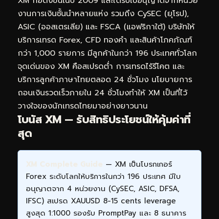
XM ก่อตั้งขึ้นในปี 2009 และได้รับใบอนุญาตจากหน่วย
งานการเงินชั้นนำหลายแห่ง รวมถึง CySEC (ยุโรป),
ASIC (ออสเตรเลีย) และ FSCA (แอฟริกาใต้) บริษัทให้
บริการเทรด Forex, CFD ทองคำ และสินค้าโภคภัณฑ์
กว่า 1,000 รายการ มีลูกค้าในกว่า 196 ประเทศทั่วโลก
จุดเด่นของ XM คือสเปรดต่ำ การเทรดไร้รีโคต และ
บริการลูกค้าภาษาไทยตลอด 24 ชั่วโมง นโยบายการ
ถอนเงินรวดเร็วภายใน 24 ชั่วโมงทำให้ XM เป็นที่ไว้
วางใจของนักเทรดไทยมาอย่างยาวนาน
โบนัส XM — รับสิทธิประโยชน์ให้คุ้มค่าที่
สุด
XM Complete Guide
— XM เป็นโบรกเกอร์
Forex ระดับโลกให้บริการในกว่า 196 ประเทศ มีใบ
อนุญาตจาก 4 หน่วยงาน (CySEC, ASIC, DFSA,
IFSC) สเปรด XAUUSD 8-15 cents leverage
สูงสุด 1:1000 รองรับ PromptPay และ 8 ธนาคาร