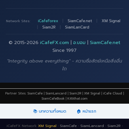
iCafeForex
|
SiamCafe.net
|
XM Signal
Network Sites:
|
Siam2R
|
SiamLanCard
© 2015-2026
iCafeFX.com
|
อ.บอม
|
SiamCafe.net
Since 1997
"Integrity above everything" - ความซื่อสัตย์เหนือสิ่งอื่น
ใด
Partner Sites:
SiamCafe
|
SiamLancard
|
Siam2R
|
XM Signal
|
iCafe Cloud
|
SiamCafeBook
|
Kittithat.com
📚 บทความทั้งหมด
🏠 หน้าแรก
iCafeFX Network
XM Signal
·
SiamCafe
·
SiamLancard
·
Siam2R
·