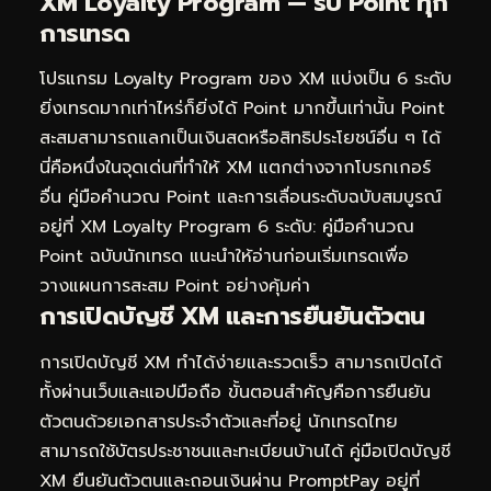
XM Loyalty Program — รับ Point ทุก
การเทรด
โปรแกรม Loyalty Program ของ XM แบ่งเป็น 6 ระดับ
ยิ่งเทรดมากเท่าไหร่ก็ยิ่งได้ Point มากขึ้นเท่านั้น Point
สะสมสามารถแลกเป็นเงินสดหรือสิทธิประโยชน์อื่น ๆ ได้
นี่คือหนึ่งในจุดเด่นที่ทำให้ XM แตกต่างจากโบรกเกอร์
อื่น คู่มือคำนวณ Point และการเลื่อนระดับฉบับสมบูรณ์
อยู่ที่
XM Loyalty Program 6 ระดับ: คู่มือคำนวณ
Point ฉบับนักเทรด
แนะนำให้อ่านก่อนเริ่มเทรดเพื่อ
วางแผนการสะสม Point อย่างคุ้มค่า
การเปิดบัญชี XM และการยืนยันตัวตน
การเปิดบัญชี XM ทำได้ง่ายและรวดเร็ว สามารถเปิดได้
ทั้งผ่านเว็บและแอปมือถือ ขั้นตอนสำคัญคือการยืนยัน
ตัวตนด้วยเอกสารประจำตัวและที่อยู่ นักเทรดไทย
สามารถใช้บัตรประชาชนและทะเบียนบ้านได้ คู่มือเปิดบัญชี
XM ยืนยันตัวตนและถอนเงินผ่าน PromptPay อยู่ที่