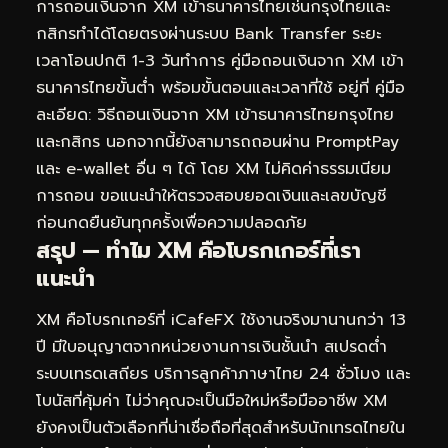
การถอนเงินจาก XM เข้าธนาคารไทยเช่นกรุงไทยและ
กสิกรทำได้โดยตรงผ่านระบบ Bank Transfer ระยะ
เวลาโอนปกติ 1-3 วันทำการ คู่มือถอนเงินจาก XM เข้า
ธนาคารไทยขั้นต่ำ พร้อมขั้นตอนและเวลาที่ใช้ อยู่ที่
คู่มือ
ละเอียด: วิธีถอนเงินจาก XM เข้าธนาคารไทยกรุงไทย
และกสิกร
นอกจากนี้ยังสามารถถอนผ่าน PromptPay
และ e-wallet อื่น ๆ ได้ โดย XM ไม่คิดค่าธรรมเนียม
การถอน ขอแนะนำให้ตรวจสอบยอดเงินและเลขบัญชี
ก่อนกดยืนยันทุกครั้งเพื่อความปลอดภัย
สรุป — ทำไม XM คือโบรกเกอร์ที่เรา
แนะนำ
XM คือโบรกเกอร์ที่ iCafeFX ใช้งานจริงมานานกว่า 13
ปี มีใบอนุญาตจากหน่วยงานการเงินชั้นนำ สเปรดต่ำ
ระบบเทรดเสถียร บริการลูกค้าภาษาไทย 24 ชั่วโมง และ
โบนัสที่คุ้มค่า ไม่ว่าคุณจะเป็นมือใหม่หรือมืออาชีพ XM
ยังคงเป็นตัวเลือกที่น่าเชื่อถือที่สุดสำหรับนักเทรดไทยใน