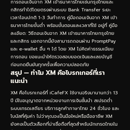
การถอนเงินจาก XM เข้าธนาคารไทยเช่นกรุงไทยและ
กสิกรทำได้โดยตรงผ่านระบบ Bank Transfer ระยะ
เวลาโอนปกติ 1-3 วันทำการ คู่มือถอนเงินจาก XM เข้า
ธนาคารไทยขั้นต่ำ พร้อมขั้นตอนและเวลาที่ใช้ อยู่ที่
คู่มือ
ละเอียด: วิธีถอนเงินจาก XM เข้าธนาคารไทยกรุงไทย
และกสิกร
นอกจากนี้ยังสามารถถอนผ่าน PromptPay
และ e-wallet อื่น ๆ ได้ โดย XM ไม่คิดค่าธรรมเนียม
การถอน ขอแนะนำให้ตรวจสอบยอดเงินและเลขบัญชี
ก่อนกดยืนยันทุกครั้งเพื่อความปลอดภัย
สรุป — ทำไม XM คือโบรกเกอร์ที่เรา
แนะนำ
XM คือโบรกเกอร์ที่ iCafeFX ใช้งานจริงมานานกว่า 13
ปี มีใบอนุญาตจากหน่วยงานการเงินชั้นนำ สเปรดต่ำ
ระบบเทรดเสถียร บริการลูกค้าภาษาไทย 24 ชั่วโมง และ
โบนัสที่คุ้มค่า ไม่ว่าคุณจะเป็นมือใหม่หรือมืออาชีพ XM
ยังคงเป็นตัวเลือกที่น่าเชื่อถือที่สุดสำหรับนักเทรดไทยใน