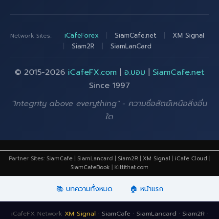
iCafeForex
|
SiamCafe.net
|
XM Signal
Network Sites:
|
Siam2R
|
SiamLanCard
© 2015-2026
iCafeFX.com
|
อ.บอม
|
SiamCafe.net
Since 1997
"Integrity above everything" - ความซื่อสัตย์เหนือสิ่งอื่น
ใด
Partner Sites:
SiamCafe
|
SiamLancard
|
Siam2R
|
XM Signal
|
iCafe Cloud
|
SiamCafeBook
|
Kittithat.com
📚 บทความทั้งหมด
🏠 หน้าแรก
iCafeFX Network
XM Signal
·
SiamCafe
·
SiamLancard
·
Siam2R
·