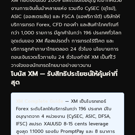
XM ก่อตั้งขึ้นในปี 2009 และได้รับใบอนุญาตจากหน่วย
งานการเงินชั้นนำหลายแห่ง รวมถึง CySEC (ยุโรป),
ASIC (ออสเตรเลีย) และ FSCA (แอฟริกาใต้) บริษัทให้
บริการเทรด Forex, CFD ทองคำ และสินค้าโภคภัณฑ์
กว่า 1,000 รายการ มีลูกค้าในกว่า 196 ประเทศทั่วโลก
จุดเด่นของ XM คือสเปรดต่ำ การเทรดไร้รีโคต และ
บริการลูกค้าภาษาไทยตลอด 24 ชั่วโมง นโยบายการ
ถอนเงินรวดเร็วภายใน 24 ชั่วโมงทำให้ XM เป็นที่ไว้
วางใจของนักเทรดไทยมาอย่างยาวนาน
โบนัส XM — รับสิทธิประโยชน์ให้คุ้มค่าที่
สุด
XM Complete Guide
— XM เป็นโบรกเกอร์
Forex ระดับโลกให้บริการในกว่า 196 ประเทศ มีใบ
อนุญาตจาก 4 หน่วยงาน (CySEC, ASIC, DFSA,
IFSC) สเปรด XAUUSD 8-15 cents leverage
สูงสุด 1:1000 รองรับ PromptPay และ 8 ธนาคาร