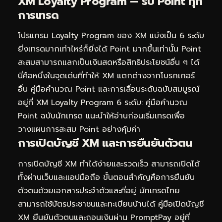
XM Loyalty Program — รับ Point ทุก
การเทรด
โปรแกรม Loyalty Program ของ XM แบ่งเป็น 6 ระดับ
ยิ่งเทรดมากเท่าไหร่ก็ยิ่งได้ Point มากขึ้นเท่านั้น Point
สะสมสามารถแลกเป็นเงินสดหรือสิทธิประโยชน์อื่น ๆ ได้
นี่คือหนึ่งในจุดเด่นที่ทำให้ XM แตกต่างจากโบรกเกอร์
อื่น คู่มือคำนวณ Point และการเลื่อนระดับฉบับสมบูรณ์
อยู่ที่
XM Loyalty Program 6 ระดับ: คู่มือคำนวณ
Point ฉบับนักเทรด
แนะนำให้อ่านก่อนเริ่มเทรดเพื่อ
วางแผนการสะสม Point อย่างคุ้มค่า
การเปิดบัญชี XM และการยืนยันตัวตน
การเปิดบัญชี XM ทำได้ง่ายและรวดเร็ว สามารถเปิดได้
ทั้งผ่านเว็บและแอปมือถือ ขั้นตอนสำคัญคือการยืนยัน
ตัวตนด้วยเอกสารประจำตัวและที่อยู่ นักเทรดไทย
สามารถใช้บัตรประชาชนและทะเบียนบ้านได้ คู่มือเปิดบัญชี
XM ยืนยันตัวตนและถอนเงินผ่าน PromptPay อยู่ที่